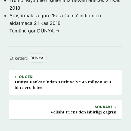
Trump: Riyad ile ilişkilerimiz devam edecek
21 Kas
2018
Araştırmalara göre ‘Kara Cuma’ indirimleri
aldatmaca
21 Kas 2018
Tümünü gör DÜNYA →
Etiketler:
DÜNYA
← ÖNCEKI
Dünya Bankası’ndan Türkiye’ye 45 milyon 450
bin avro hibe
SONRAKI →
Veliaht Prens’den işbirliği çağrısı