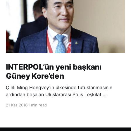
INTERPOL’ün yeni başkanı
Güney Kore’den
Çinli Mıng Hongvey’in ülkesinde tutuklanmasının
ardından boşalan Uluslararası Polis Teşkilatı
(INTERPOL) Başkanlığına Güney Koreli Kim Jong Yang
21 Kas 2018
1 min read
seçildi. INTERPOL Genel Kurulu’nun Dubai’deki
toplantısında yapılan seçimde, oyların 3’te 2’sini
kazanan Kim, teşkilatın yeni