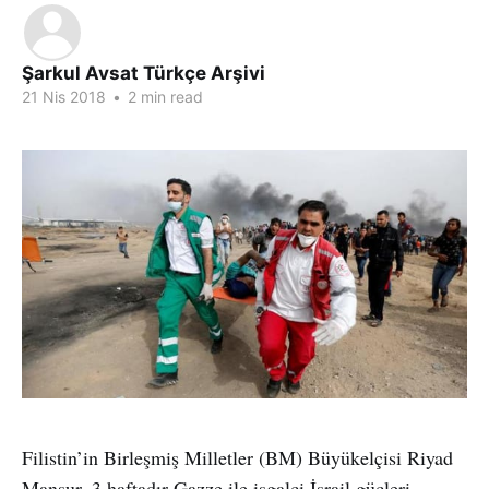
Şarkul Avsat Türkçe Arşivi
21 Nis 2018
•
2 min read
Filistin’in Birleşmiş Milletler (BM) Büyükelçisi Riyad
Mansur, 3 haftadır Gazze ile işgalci İsrail güçleri