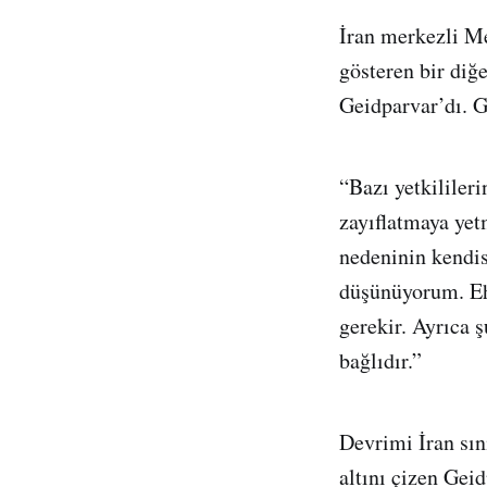
İran merkezli Me
gösteren bir di
Geidparvar’dı. G
“Bazı yetkilile
zayıflatmaya ye
nedeninin kendi
düşünüyorum. Ehl
gerekir. Ayrıca 
bağlıdır.”
Devrimi İran sın
altını çizen Gei