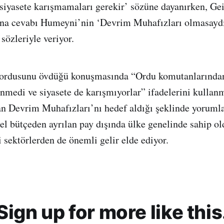
siyasete karışmamaları gerekir’ sözüne dayanırken, Ge
a cevabı Humeyni’nin ‘Devrim Muhafızları olmasaydı
sözleriyle veriyor.
 ordusunu övdüğü konuşmasında “Ordu komutanlarından 
enmedi ve siyasete de karışmıyorlar” ifadelerini kullan
an Devrim Muhafızları’nı hedef aldığı şeklinde yoruml
el bütçeden ayrılan pay dışında ülke genelinde sahip o
li sektörlerden de önemli gelir elde ediyor.
Sign up for more like this