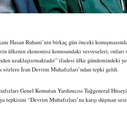
anı Hasan Ruhani’nin birkaç gün önceki konuşmasında
erin ülkenin ekonomisi konusundaki vesveseleri, onları 
nden uzaklaştırmaktadır” ifadesi ülke gündemindeki y
 sözlere İran Devrim Muhafızları’ndan tepki geldi.
afızları Genel Komutan Yardımcısı Tuğgeneral Hüseyi
a tepkisini “Devrim Muhafızları’na karşı düşman sesin