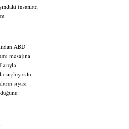
şındaki insanlar,
im
afından ABD
ramı mesajına
larıyla
la suçluyordu.
ların siyasi
olduğunu
m