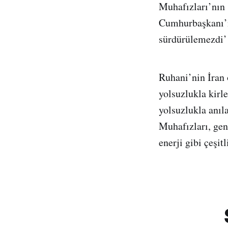
Muhafızları’nın 
Cumhurbaşkanı’n
sürdürülemezdi’ 
Ruhani’nin İran
yolsuzlukla kirl
yolsuzlukla anıl
Muhafızları, gen
enerji gibi çeşit