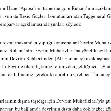
hr Haber Ajansı’nın haberine göre Ruhani’nin açıklam
ğer isim de Besic Güçleri komutanlarından Tuğgeneral 
eidparvar açıklamasında şunları söyledi:
rin resmi makamdan yaptığı konuşmalar Devrim Muhafız
tmez. Ruhani’nin Devrim Muhafızları’na yönelik açıkla
sinin Devrim Rehberi’nden (Ali Hamaney) uzaklaşmas
-i Beyt ile olan ilişkimizi elimizden geldiğince sağl
şunu da bilmemiz gerekir ki ahretimiz, rehber Hamaney’
ırlarının dışına taşıdığı için Devrim Muhafızları’yla 
dparvar, bu bağlamda devrimin dışta daha çok rağbet gö