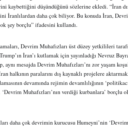
rini kaybettiğini düşündüğünü sözlerine ekledi. “İran dı
ni İranlılardan daha çok biliyor. Bu konuda İran, Devr
ok şey borçlu” ifadesini kullandı.
amaları, Devrim Muhafızları üst düzey yetkilileri tar
Trump’ın İran’ı kutlamak için yayınladığı Nevruz Bay
p, aynı mesajda Devrim Muhafızları’nı zor yaşam koşul
ran halkının paralarını dış kaynaklı projelere aktarmak
lamasının devamında rejimin devamlılığının ‘politikacı
l ‘Devrim Muhafızları’nın verdiği kurbanlara’ borçlu 
ları daha çok devrimin kurucusu Humeyni’nin ‘Devri