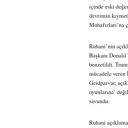
içinde eski değe
devrimin kıymeti
Muhafızları’na ç
Ruhani’nin açıkl
Başkanı Donald 
benzetildi. Trum
mücadele veren İ
Geidparvar, açık
oyunlarına’ deği
savundu.
Ruhani açıklama