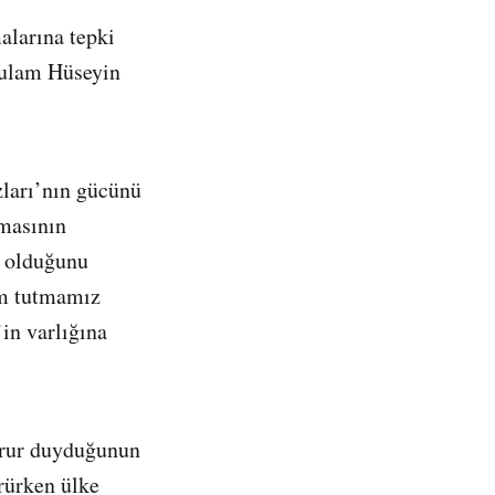
alarına tepki
Gulam Hüseyin
ları’nın gücünü
masının
ı olduğunu
am tutmamız
in varlığına
gurur duyduğunun
rürken ülke