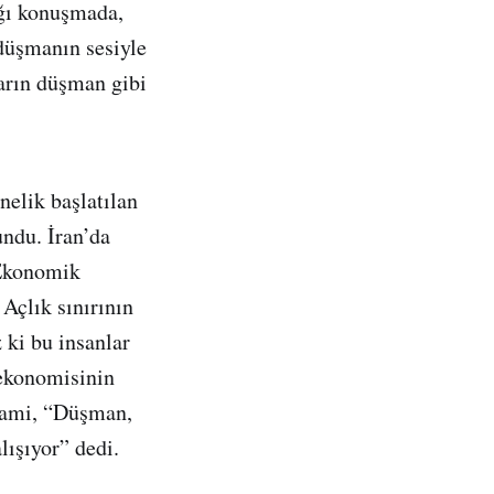
ğı konuşmada,
düşmanın sesiyle
arın düşman gibi
nelik başlatılan
ndu. İran’da
“Ekonomik
Açlık sınırının
 ki bu insanlar
 ekonomisinin
lami, “Düşman,
lışıyor” dedi.