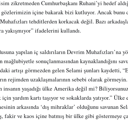
isim zikretmeden Cumhurbaşkanı Ruhani’yi hedef aldı
 gözlerimizin içine bakarak bizi kutluyor. Ancak bunu 
Muhafızları tehditlerden korkacak değil. Bazı arkadaşl
a yakışmıyor” ifadelerini kullandı.
usuna yapılan iç saldırıların Devrim Muhafızları’na yö
ın mağlubiyetle sonuçlanmasından kaynaklandığını savu
daki artışı görmezden gelen Selami şunları kaydetti, 
arın rejimden uzaklaşmalarının sebebi olarak görmeyin. 
n insanın yaşadığı ülke Amerika değil mi? Biliyorsunuz
için yardım kartı taşıyor ve sokaklarda yatıyor.” Ülke
mesinin arkasında ‘dış mihraklar’ olduğunu savunan Se
ş, fakir ve kaos içine batmış bir ülke gibi göstermeye ça