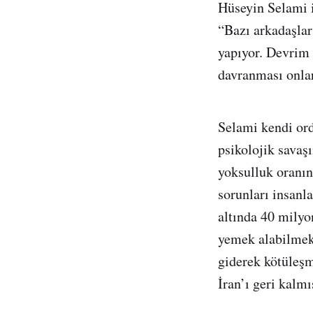
Hüseyin Selami 
“Bazı arkadaşlar
yapıyor. Devrim 
davranması onlar
Selami kendi ord
psikolojik savaş
yoksulluk oranın
sorunları insanl
altında 40 milyo
yemek alabilmek 
giderek kötüleş
İran’ı geri kalmı