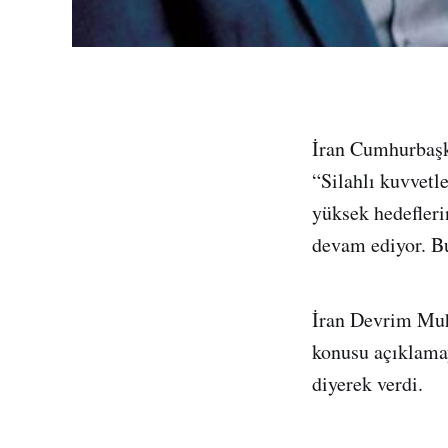
İran Cumhurbaşk
“Silahlı kuvvetl
yüksek hedefleri
devam ediyor. Bu
İran Devrim Muh
konusu açıklamay
diyerek verdi.