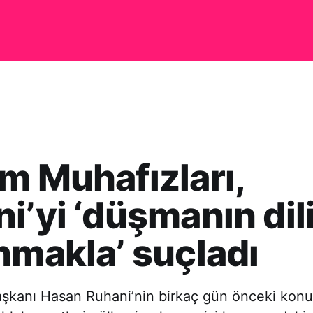
m Muhafızları,
i’yi ‘düşmanın dil
nmakla’ suçladı
şkanı Hasan Ruhani’nin birkaç gün önceki kon