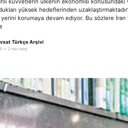
lahlı kuvvetlerin ülkenin ekonomisi konusundaki 
ldukları yüksek hedeflerinden uzaklaştırmaktadır”
yerini korumaya devam ediyor. Bu sözlere İran
a
vsat Türkçe Arşivi
8
•
2 min read