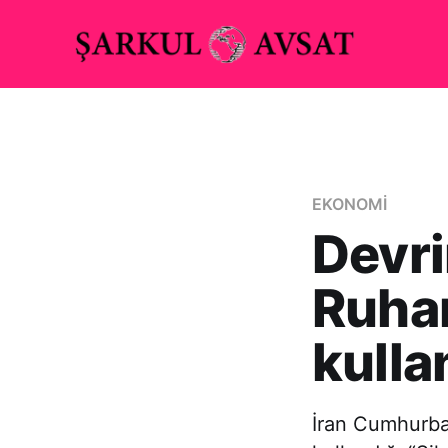
EKONOMİ
Devri
Ruhan
kulla
İran Cumhurba