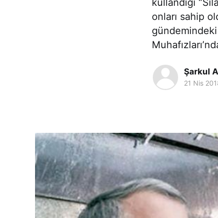
kullandığı “Si
onları sahip o
gündemindeki 
Muhafızları’nd
Şarkul A
21 Nis 201