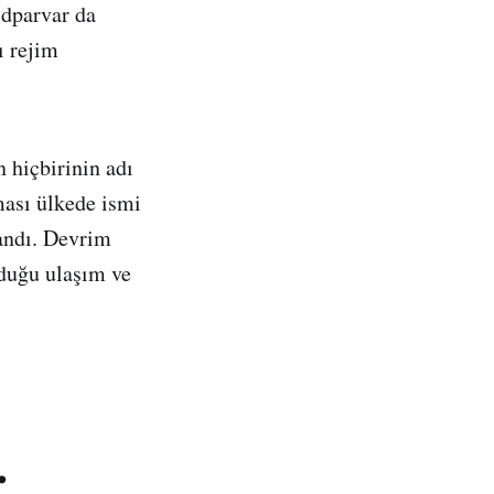
idparvar da
 rejim
hiçbirinin adı
ması ülkede ismi
andı. Devrim
lduğu ulaşım ve
.