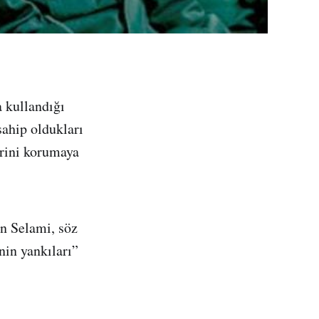
 kullandığı
sahip oldukları
erini korumaya
n Selami, söz
in yankıları”