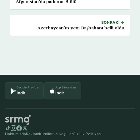
Afganistan’da patlama: 5 ölü
SONRAKI →
Azerbaycan’ın yeni Başbakanı belli oldu
Google Play'de
App Store'dan
İndir
İndir
Hakkımızda
Reklam
Kurallar ve Koşullar
Gizlilik Politikası