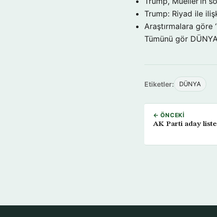
Trump, Mueller’in so
Trump: Riyad ile il
Araştırmalara göre 
Tümünü gör DÜNY
Etiketler:
DÜNYA
← ÖNCEKI
AK Parti aday list