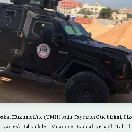
akat Hükümeti’ne (UMH) bağlı Caydırıcı Güç birimi, ülk
ayan eski Libya lideri Muammer Kaddafi’ye bağlı ‘Tahrib