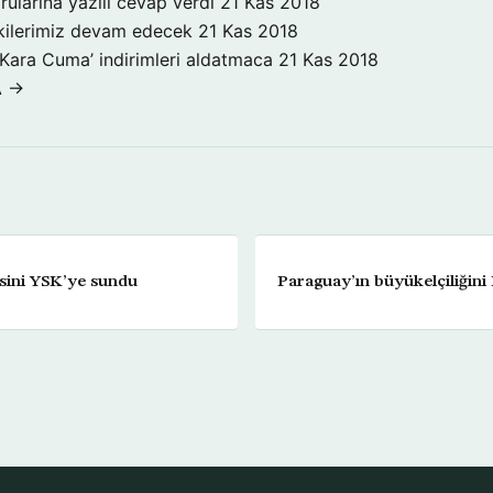
rularına yazılı cevap verdi
21 Kas 2018
işkilerimiz devam edecek
21 Kas 2018
‘Kara Cuma’ indirimleri aldatmaca
21 Kas 2018
A →
esini YSK’ye sundu
Paraguay’ın büyükelçiliğini