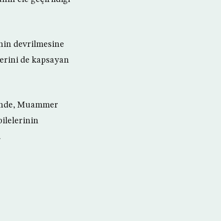
nin devrilmesine
lerini de kapsayan
esinde, Muammer
bilelerinin
.