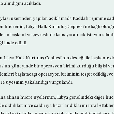
a alındığını açıkladı.
fası üzerinden yapılan açıklamada Kaddafi rejimine sadı
en hücrenin, Libya Halk Kurtuluş Cephesi’ne bağlı olduğu 
ilerin başkent ve çevresinde kaos yaratmak isteyen silahl
ği ifade edildi.
n Libya Halk Kurtuluş Cephesi’nin desteği ile başkente 
s’un güneyinde bir operasyon birimi kurduğu bilgisi ve
lemleri başlatacağı operasyon biriminin tespit edildiği ve
re üyesinin yakalandığı vurgulandı.
na alınan hücre üyelerinin, Libya genelindeki diğer hüc
 olduklarını ve saldırıya hazırlandıklarını itiraf ettikleri
a askeri planların yanı sıra çok sayıda mühimmat ve silah