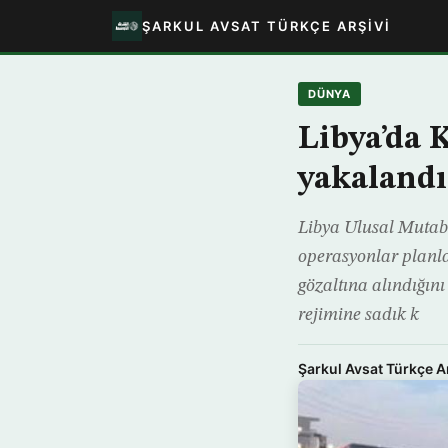
ŞARKUL AVSAT TÜRKÇE ARŞIVI
DÜNYA
Libya’da 
yakalandı
Libya Ulusal Mutaba
operasyonlar planla
gözaltına alındığın
rejimine sadık k
Şarkul Avsat Türkçe A