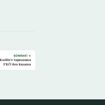
SONRAKI →
 Kudüs’e taşımasına
FKÖ’den kınama