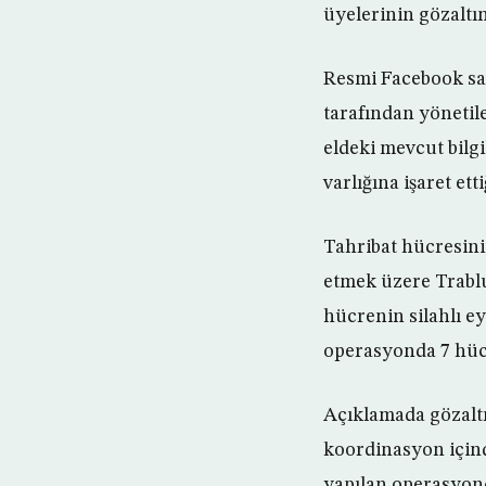
üyelerinin gözaltın
Resmi Facebook say
tarafından yönetil
eldeki mevcut bilg
varlığına işaret etti
Tahribat hücresini
etmek üzere Trablu
hücrenin silahlı ey
operasyonda 7 hüc
Açıklamada gözaltı
koordinasyon içinde
yapılan operasyond