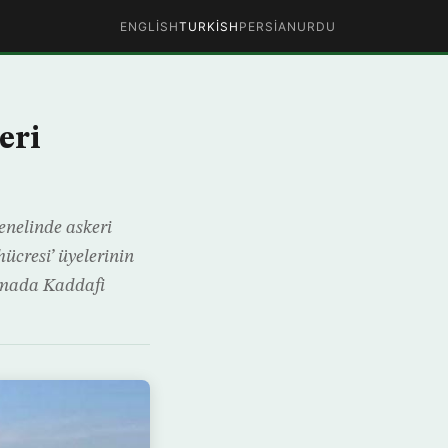
ENGLISH
TURKISH
PERSIAN
URDU
eri
enelinde askeri
ücresi’ üyelerinin
lamada Kaddafi