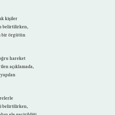
k kişiler
belirtilirken,
ı bir örgütün
doğru hareket
rilen açıklamada,
 yapılan
relerle
 belirtilirken,
ın ele geçirildiği