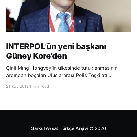
INTERPOL’ün yeni başkanı
Güney Kore’den
Çinli Mıng Hongvey’in ülkesinde tutuklanmasının
ardından boşalan Uluslararası Polis Teşkilatı
(INTERPOL) Başkanlığına Güney Koreli Kim Jong Yang
21 Kas 2018
1 min read
seçildi. INTERPOL Genel Kurulu’nun Dubai’deki
toplantısında yapılan seçimde, oyların 3’te 2’sini
kazanan Kim, teşkilatın yeni
Şarkul Avsat Türkçe Arşivi
© 2026