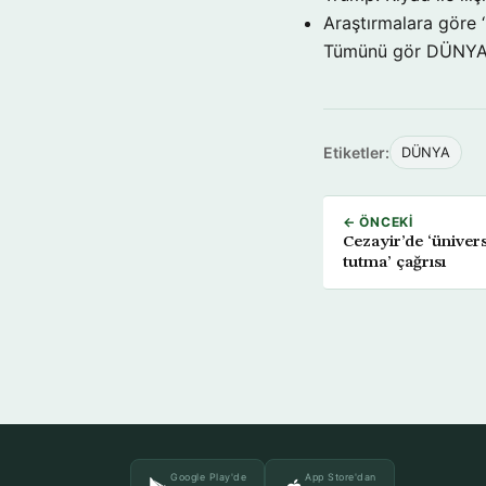
Araştırmalara göre 
Tümünü gör DÜNY
Etiketler:
DÜNYA
← ÖNCEKI
Cezayir’de ‘ünivers
tutma’ çağrısı
Google Play'de
App Store'dan