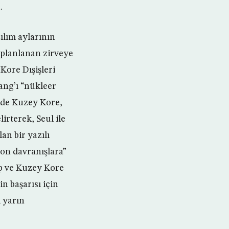
.
ılım aylarının
planlanan zirveye
Kore Dışişleri
ng’ı “nükleer
ilde Kuzey Kore,
rterek, Seul ile
an bir yazılı
on davranışlara”
mp ve Kuzey Kore
n başarısı için
i yarın