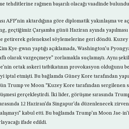
me tehditlerine rağmen başarılı olacağı vaadinde bulundu
sı AFP’nin aktardığına göre diplomatik yakınlaşma ve aç
g, geçtiğimiz Çarşamba günü Haziran ayında yapılması 
ile getirerek geleneksel söylemelerine geri döndü. Kuzey 
Kim Kye-gwan yaptığı açıklamada, Washington’u Pyongya
raflı olarak vazgeçmeye” zorlamakla suçlamıştı. Aynı şek
nin ortak askeri tatbikatının provokasyon olduğunu beli
i iptal etmişti. Bu bağlamda Güney Kore tarafından yapıl
dün Trump ve Moon “Kuzey Kore tarafından sergilenen s
örüşmesi gerçekleştirdi. İki lider, görüşme sırasında Tru
arasında 12 Haziran’da Singapur’da düzenlenecek zirveni
çalışmayı” kabul etti. Bu bağlamda Trump’ın Moon Jae-in’
ayacağı ifade edildi.