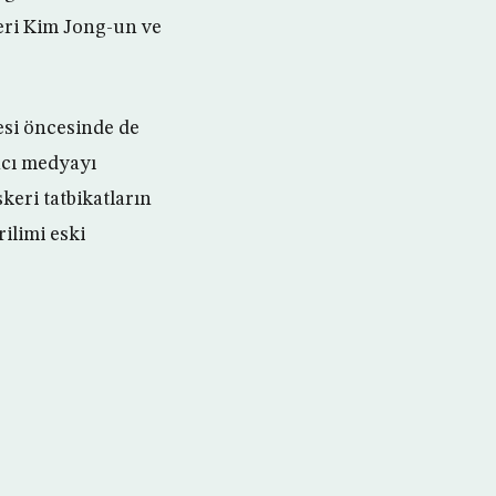
eri Kim Jong-un ve
esi öncesinde de
ncı medyayı
eri tatbikatların
ilimi eski