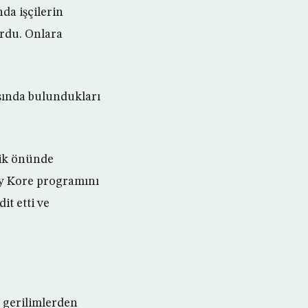
nda işçilerin
ordu. Onlara
ışında bulundukları
ilik önünde
ey Kore programını
it etti ve
 gerilimlerden