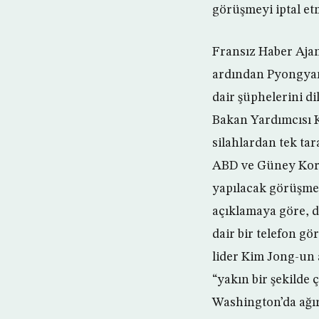
görüşmeyi iptal et
Fransız Haber Ajan
ardından Pyongyan
dair şüphelerini d
Bakan Yardımcısı 
silahlardan tek ta
ABD ve Güney Kore’
yapılacak görüşmey
açıklamaya göre, 
dair bir telefon g
lider Kim Jong-un 
“yakın bir şekilde 
Washington’da ağırl