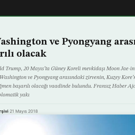
ashington ve Pyongyang aras
rılı olacak
 Trump, 20 Mayıs’ta Güney Koreli mevkidaşı Moon Jae-in i
Washington ve Pyongyang arasındaki zirvenin, Kuzey Kore’n
ağmen başarılı olacağı vaadinde bulundu. Fransız Haber Aj
plomatik yakı
rşivi
·
21 Mayıs 2018