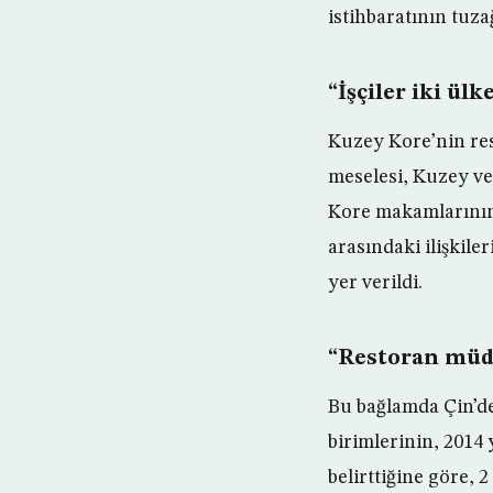
istihbaratının tuza
“İşçiler iki ülk
Kuzey Kore’nin res
meselesi, Kuzey ve 
Kore makamlarının
arasındaki ilişkile
yer verildi.
“Restoran müdü
Bu bağlamda Çin’d
birimlerinin, 2014 
belirttiğine göre, 