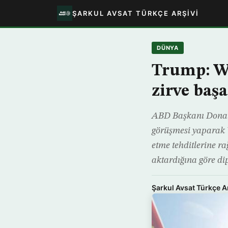
ŞARKUL AVSAT TÜRKÇE ARŞIVI
DÜNYA
Trump: W
zirve başa
ABD Başkanı Donald
görüşmesi yaparak 
etme tehditlerine r
aktardığına göre di
Şarkul Avsat Türkçe A