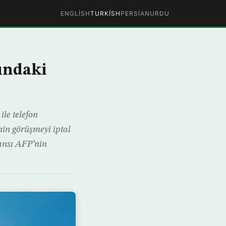
ENGLISH
TURKISH
PERSIAN
URDU
ındaki
le telefon
in görüşmeyi iptal
ansı AFP’nin