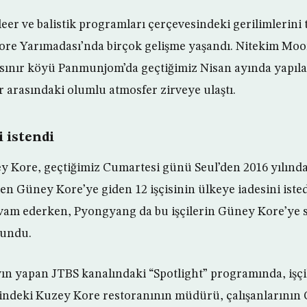
er ve balistik programları çerçevesindeki gerilimlerini
ore Yarımadası’nda birçok gelişme yaşandı. Nitekim Moo
ş sınır köyü Panmunjom’da geçtiğimiz Nisan ayında yapıla
r arasındaki olumlu atmosfer zirveye ulaştı.
i istendi
 Kore, geçtiğimiz Cumartesi günü Seul’den 2016 yılında 
ken Güney Kore’ye giden 12 işçisinin ülkeye iadesini ist
evam ederken, Pyongyang da bu işçilerin Güney Kore’ye 
vundu.
n yapan JTBS kanalındaki “Spotlight” programında, işçile
rindeki Kuzey Kore restoranının müdürü, çalışanlarının