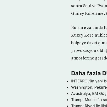
sonra Seul ve Pyon
Güney Koreli mevkid
Bu süre zarfında K
Kuzey Kore nüklee
bölgeye davet etmi
provokasyon olduğu
atmosferine geri 
Daha fazla 
INTERPOL’ün yeni b
Washington, Pekin’e 
Avustralya, BM Göç 
Trump, Mueller’in so
Trump: Riyad ile il