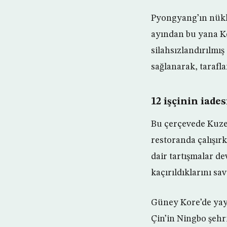
Pyongyang’ın nükle
ayından bu yana K
silahsızlandırılmı
sağlanarak, tarafla
12 işçinin iades
Bu çerçevede Kuzey
restoranda çalışır
dair tartışmalar d
kaçırıldıklarını sa
Güney Kore’de yayı
Çin’in Ningbo şeh