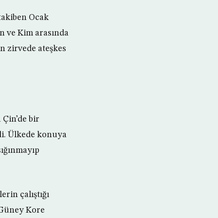
 takiben Ocak
n ve Kim arasında
n zirvede ateşkes
Çin’de bir
edi. Ülkede konuya
sığınmayıp
rin çalıştığı
 Güney Kore