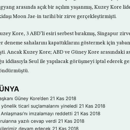
gyang arasında açık bir açılım yaşanmış, Kuzey Kore lid
aşı Moon Jae-in tarihi bir zirve gerçekleştirmişti.
uzey Kore, 3 ABD’li esiri serbest bırakmış, Singapur zirv
r deneme sahalarını kapattıklarını göstermek için yaba
şti. Ancak Kuzey Kore; ABD ve Güney Kore arasındaki ask
 iddiasıyla Seul ile yapılacak görüşmeyi iptal ederek ger
döndürmüştü.
DÜNYA
aşkanı Güney Kore’den
21 Kas 2018
yönelik ticari suçlamalarını yineledi
21 Kas 2018
Anlaşması’nı imzalamayı reddetti
21 Kas 2018
rularına yazılı cevap verdi
21 Kas 2018
işkilerimiz devam edecek
21 Kas 2018