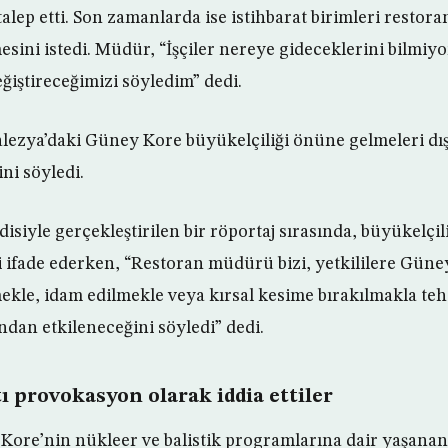
talep etti. Son zamanlarda ise istihbarat birimleri restora
esini istedi. Müdür, “İşçiler nereye gideceklerini bilmiy
iştireceğimizi söyledim” dedi.
 Malezya’daki Güney Kore büyükelçiliği önüne gelmeleri d
ini söyledi.
ndisiyle gerçekleştirilen bir röportaj sırasında, büyükelç
ni ifade ederken, “Restoran müdürü bizi, yetkililere Gün
mekle, idam edilmekle veya kırsal kesime bırakılmakla tehd
ndan etkileneceğini söyledi” dedi.
ı provokasyon olarak iddia ettiler
ore’nin nükleer ve balistik programlarına dair yaşanan