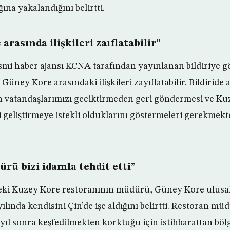
ğına yakalandığını belirtti.
e arasında ilişkileri zaıflatabilir”
mi haber ajansı KCNA tarafından yayınlanan bildiriye gör
Güney Kore arasındaki ilişkileri zayıflatabilir. Bildiride
 vatandaşlarımızı geciktirmeden geri göndermesi ve K
ri geliştirmeye istekli olduklarını göstermeleri gerekmekt
rü bizi idamla tehdit etti”
eki Kuzey Kore restoranının müdürü, Güney Kore ulusal 
yılında kendisini Çin’de işe aldığını belirtti. Restoran m
2 yıl sonra keşfedilmekten korktuğu için istihbarattan bö