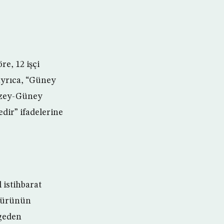
e, 12 işçi
 ayrıca, “Güney
uzey-Güney
edir” ifadelerine
istihbarat
üdürünün
lgeden