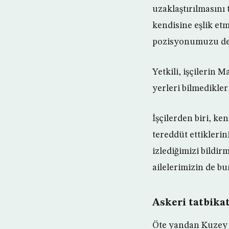
uzaklaştırılmasını 
kendisine eşlik etm
pozisyonumuzu değ
Yetkili, işçilerin
yerleri bilmedikler
İşçilerden biri, ke
tereddüt ettikleri
izlediğimizi bildir
ailelerimizin de bu
Askeri tatbikat
Öte yandan Kuzey K