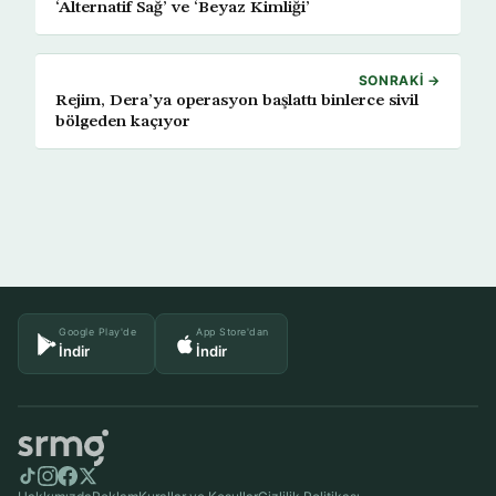
‘Alternatif Sağ’ ve ‘Beyaz Kimliği’
SONRAKI →
Rejim, Dera’ya operasyon başlattı binlerce sivil
bölgeden kaçıyor
Google Play'de
App Store'dan
İndir
İndir