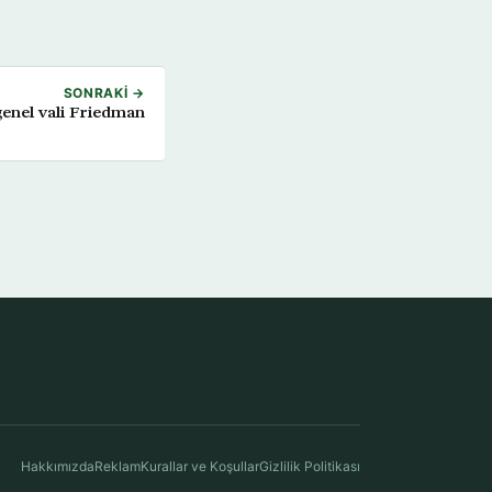
SONRAKI →
genel vali Friedman
Hakkımızda
Reklam
Kurallar ve Koşullar
Gizlilik Politikası