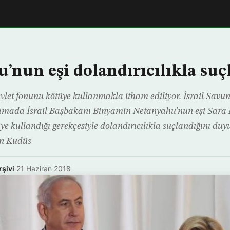
’nun eşi dolandırıcılıkla suç
let fonunu kötüye kullanmakla itham ediliyor. İsrail Sav
lamada İsrail Başbakanı Binyamin Netanyahu’nun eşi Sara
tüye kullandığı gerekçesiyle dolandırıcılıkla suçlandığını d
n Kudüs
rşivi
·
21 Haziran 2018