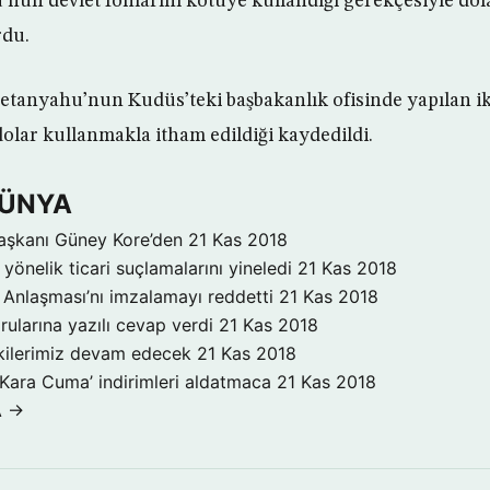
’nun devlet fonlarını kötüye kullandığı gerekçesiyle dola
rdu.
tanyahu’nun Kudüs’teki başbakanlık ofisinde yapılan ik
olar kullanmakla itham edildiği kaydedildi.
DÜNYA
aşkanı Güney Kore’den
21 Kas 2018
yönelik ticari suçlamalarını yineledi
21 Kas 2018
Anlaşması’nı imzalamayı reddetti
21 Kas 2018
rularına yazılı cevap verdi
21 Kas 2018
işkilerimiz devam edecek
21 Kas 2018
‘Kara Cuma’ indirimleri aldatmaca
21 Kas 2018
A →