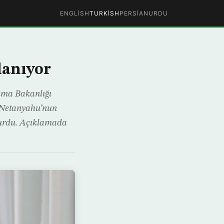
ENGLISH
TURKISH
PERSIAN
URDU
lanıyor
unma Bakanlığı
 Netanyahu’nun
uyurdu. Açıklamada