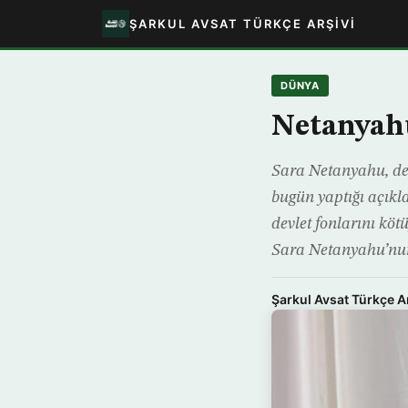
ŞARKUL AVSAT TÜRKÇE ARŞIVI
DÜNYA
Netanyahu
Sara Netanyahu, dev
bugün yaptığı açık
devlet fonlarını kö
Sara Netanyahu’nu
Şarkul Avsat Türkçe A