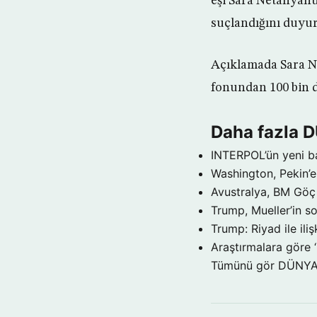
eşi Sara Netanyahu
suçlandığını duyu
Açıklamada Sara Ne
fonundan 100 bin d
Daha fazla 
INTERPOL’ün yeni b
Washington, Pekin’e 
Avustralya, BM Göç 
Trump, Mueller’in so
Trump: Riyad ile il
Araştırmalara göre 
Tümünü gör DÜNY