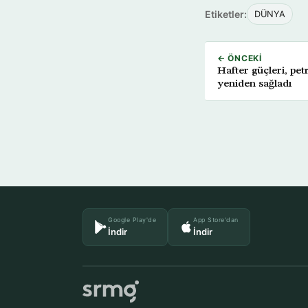
Etiketler:
DÜNYA
← ÖNCEKI
Hafter güçleri, pet
yeniden sağladı
Google Play'de
App Store'dan
İndir
İndir