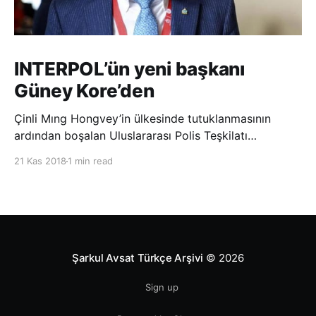
INTERPOL’ün yeni başkanı
Güney Kore’den
Çinli Mıng Hongvey’in ülkesinde tutuklanmasının
ardından boşalan Uluslararası Polis Teşkilatı
(INTERPOL) Başkanlığına Güney Koreli Kim Jong Yang
21 Kas 2018
1 min read
seçildi. INTERPOL Genel Kurulu’nun Dubai’deki
toplantısında yapılan seçimde, oyların 3’te 2’sini
kazanan Kim, teşkilatın yeni
Şarkul Avsat Türkçe Arşivi
© 2026
Sign up