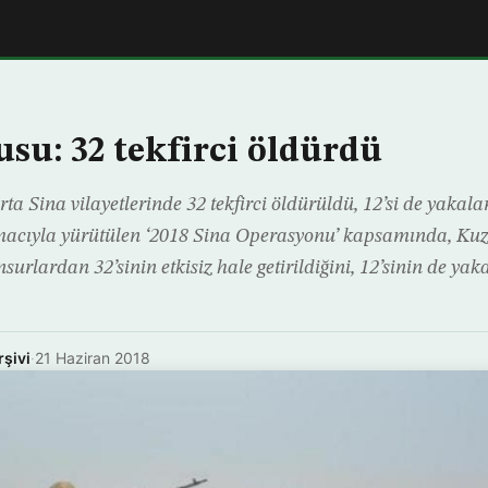
usu: 32 tekfirci öldürdü
rta Sina vilayetlerinde 32 tekfirci öldürüldü, 12’si de yakal
macıyla yürütülen ‘2018 Sina Operasyonu’ kapsamında, Kuz
nsurlardan 32’sinin etkisiz hale getirildiğini, 12’sinin de yak
rşivi
·
21 Haziran 2018