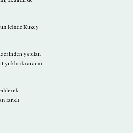
ni, 12’sinin de
 gün içinde Kuzey
üzerinden yapılan
t yüklü iki aracın
edilerek
an farklı