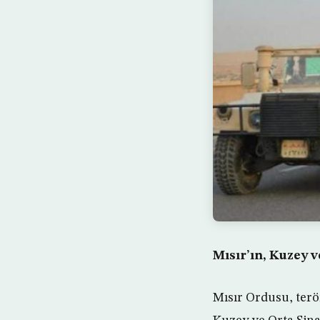
Mısır’ın, Kuzey v
Mısır Ordusu, ter