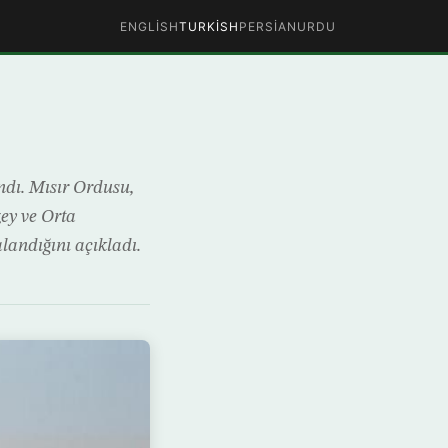
ENGLISH
TURKISH
PERSIAN
URDU
andı. Mısır Ordusu,
ey ve Orta
alandığını açıkladı.