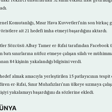
daki Tekfirci unsurlardan 32’sinin etkisiz hale getirildiği
adı.
Genel Komutanlığı, Mısır Hava Kuvvetleri’nin son birkaç
öristlere ait 21 hedefi imha etmeyi başardığını aktardı.
etler Sözcüsü Albay Tamer er-Rıfai tarafından Facebook 
n batı sınırlarına nüfuz etmeye çalışan silah ve mühimma
anan 84 kişinin yakalandığı bilgisini verdi.
edef almak amacıyla yerleştirilen 15 patlayıcının tespit 
ildiren er-Rıfai, Sınır Muhafızları’nın ülkeye sızmaya çalış
işiyi yakalamayı başardığını da sözlerine ekledi.
DÜNYA