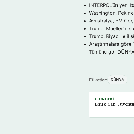
INTERPOL’ün yeni b
Washington, Pekin’e 
Avustralya, BM Göç 
Trump, Mueller’in so
Trump: Riyad ile il
Araştırmalara göre 
Tümünü gör DÜNY
Etiketler:
DÜNYA
← ÖNCEKI
Emre Can, Juventus