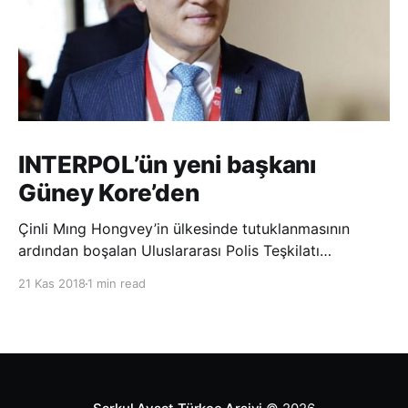
INTERPOL’ün yeni başkanı
Güney Kore’den
Çinli Mıng Hongvey’in ülkesinde tutuklanmasının
ardından boşalan Uluslararası Polis Teşkilatı
(INTERPOL) Başkanlığına Güney Koreli Kim Jong Yang
21 Kas 2018
1 min read
seçildi. INTERPOL Genel Kurulu’nun Dubai’deki
toplantısında yapılan seçimde, oyların 3’te 2’sini
kazanan Kim, teşkilatın yeni