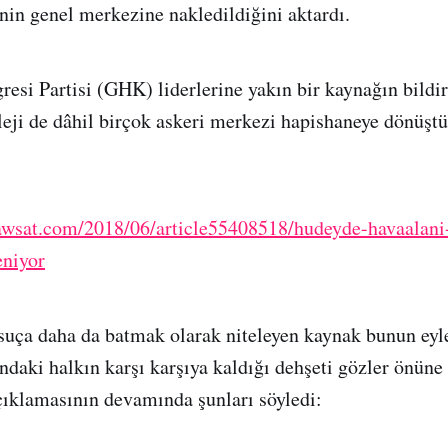
inin genel merkezine nakledildiğini aktardı.
esi Partisi (GHK) liderlerine yakın bir kaynağın bildi
leji de dâhil birçok askeri merkezi hapishaneye dönüşt
.aawsat.com/2018/06/article55408518/hudeyde-havaalani
eniyor
suça daha da batmak olarak niteleyen kaynak bunun eyl
ındaki halkın karşı karşıya kaldığı dehşeti gözler önüne
çıklamasının devamında şunları söyledi: