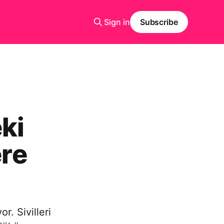
Sign in
Subscribe
ki
ere
r. Sivilleri