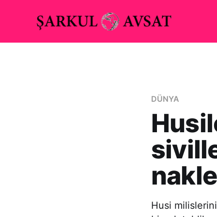
DÜNYA
Husil
sivil
nakle
Husi milisleri