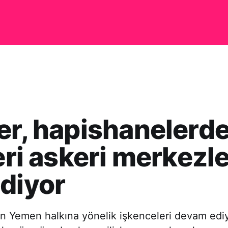
er, hapishanelerde
leri askeri merkezl
diyor
nin Yemen halkına yönelik işkenceleri devam ediyo