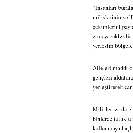
“İnsanları bural
milislerinin ve 
çekimlerini payl
etmeyeceklerdir.
yerleşim bölgele
Aileleri maddi o
gençleri aldatma
yerleştirerek can
Milisler, zorla e
binlerce tutuklu
kullanmaya başla