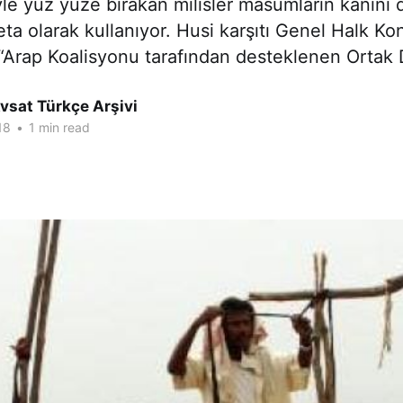
yle yüz yüze bırakan milisler masumların kanını
eta olarak kullanıyor. Husi karşıtı Genel Halk Kon
“Arap Koalisyonu tarafından desteklenen Ortak 
vsat Türkçe Arşivi
18
•
1 min read