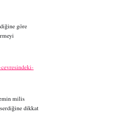
rdiğine göre
ürmeyi
-cevresindeki-
emin milis
 serdiğine dikkat