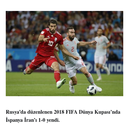
Rusya’da düzenlenen 2018 FIFA Dünya Kupası’nda
İspanya İran’ı 1-0 yendi.