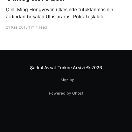
Çinli Mıng Hongvey’in ülkesinde tutuklanmasının
ardından boşalan Uluslararası Polis Teşkilatı
(INTERPOL) Başkanlığına Güney Koreli Kim Jong Yang
21 Kas 2018
1 min read
seçildi. INTERPOL Genel Kurulu’nun Dubai’deki
toplantısında yapılan seçimde, oyların 3’te 2’sini
kazanan Kim, teşkilatın yeni
Şarkul Avsat Türkçe Arşivi
© 2026
Sign up
Powered by Ghost