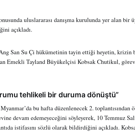
onusunda uluslararası danışma kurulunda yer alan bir ü
iğini açıkladı.
ng San Su Çi hükümetinin tayin ettiği heyetin, krizin b
yan Emekli Tayland Büyükelçisi Kobsak Chutikul, görev
rumu tehlikeli bir duruma dönüştü”
 Myanmar’da bu hafta düzenlenecek 2. toplantısından ö
evine devam edemeyeceğini söyleyerek, 10 Temmuz Sal
tıda istifasını sözlü olarak bildirdiğini açıkladı. Kobs