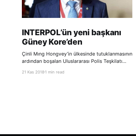
INTERPOL’ün yeni başkanı
Güney Kore’den
Çinli Mıng Hongvey’in ülkesinde tutuklanmasının
ardından boşalan Uluslararası Polis Teşkilatı
(INTERPOL) Başkanlığına Güney Koreli Kim
21 Kas 2018
1 min read
Jong Yang seçildi. INTERPOL Genel Kurulu’nun
Dubai’deki toplantısında yapılan seçimde,
oyların 3’te 2’sini kazanan Kim, teşkilatın yeni