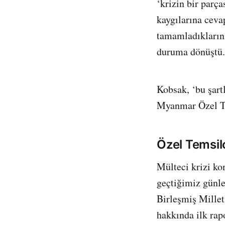
‘krizin bir parça
kaygılarına cevap
tamamladıklarını
duruma dönüştü. 
Kobsak, ‘bu şart
Myanmar Özel Tem
Özel Temsilc
Mülteci krizi k
geçtiğimiz günle
Birleşmiş Millet
hakkında ilk rap