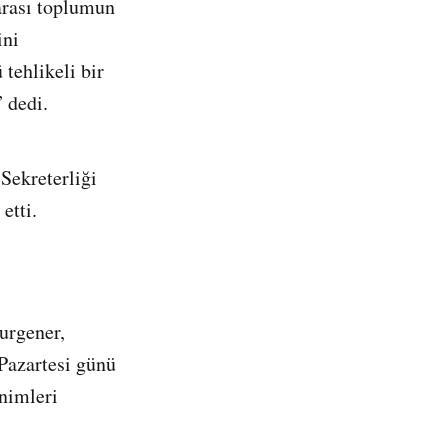
rarası toplumun
ini
tehlikeli bir
 dedi.
Sekreterliği
etti.
urgener,
Pazartesi günü
nimleri