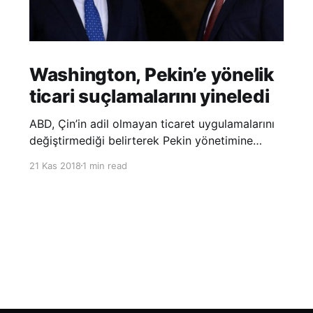
Washington, Pekin’e yönelik
ticari suçlamalarını yineledi
ABD, Çin’in adil olmayan ticaret uygulamalarını
değiştirmediği belirterek Pekin yönetimine
yönelik suçlamalarını yineledi. ABD Ticaret
21 Kas 2018
1 min read
Temsilciliği’nin Çin’in fikri mülkiyet ve teknoloji
transfer politikalarına dair hazırladığı ‘Section
301’ adlı soruşturma raporunun güncellenmiş
halinde