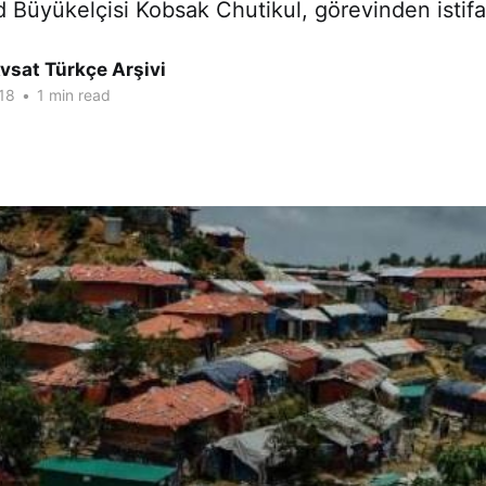
 Büyükelçisi Kobsak Chutikul, görevinden istifa 
vsat Türkçe Arşivi
18
•
1 min read