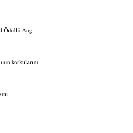
el Ödüllü Ang
sının korkularını
sını