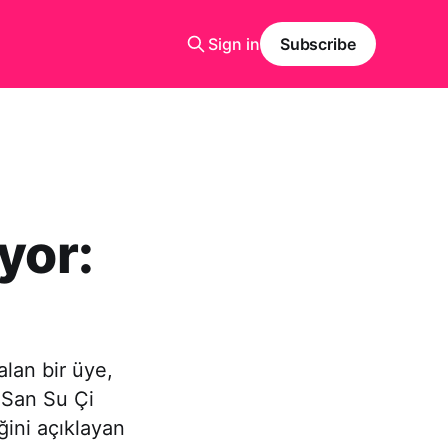
Sign in
Subscribe
yor:
lan bir üye,
g San Su Çi
ğini açıklayan