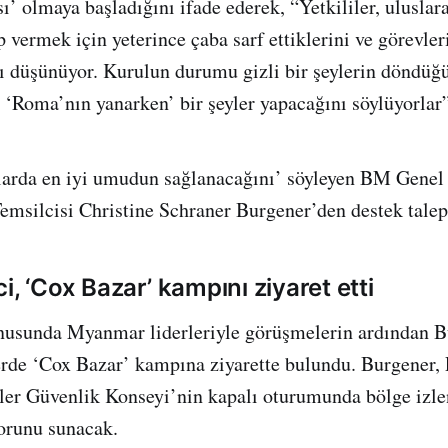
sı’ olmaya başladığını ifade ederek, “Yetkililer, ulusla
 vermek için yeterince çaba sarf ettiklerini ve görevler
 düşünüyor. Kurulun durumu gizli bir şeylerin döndüğü 
‘Roma’nın yanarken’ bir şeyler yapacağını söylüyorlar”
larda en iyi umudun sağlanacağını’ söyleyen BM Genel 
silcisi Christine Schraner Burgener’den destek talep 
i, ‘Cox Bazar’ kampını ziyaret etti
onusunda Myanmar liderleriyle görüşmelerin ardından B
rde ‘Cox Bazar’ kampına ziyarette bulundu. Burgener, 
ler Güvenlik Konseyi’nin kapalı oturumunda bölge izle
orunu sunacak.