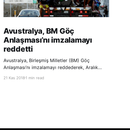
Avustralya, BM Göç
Anlaşması’nı imzalamayı
reddetti
Avustralya, Birleşmiş Milletler (BM) Göç
Anlaşması’nı imzalamayı reddederek, Aralık
ayında Fas’ta düzenlenecek olan uluslararası
21 Kas 2018
1 min read
konferansta BM üyesi ülkeler tarafından
imzalanması beklenen Küresel Göç
Sözleşmesi’ne katılmayacağını açıklayan
ülkelerin yer aldığı uzun listeye dahil oldu.