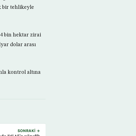
bir tehlikeyle
 bin hektar zirai
yar dolar arası
nla kontrol altına
SONRAKI →