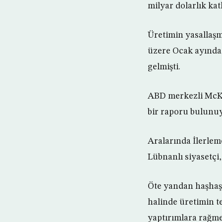
milyar dolarlık kat
Üretimin yasallaşm
üzere Ocak ayında
gelmişti.
ABD merkezli McKen
bir raporu bulunuy
Aralarında İlerleme
Lübnanlı siyasetçi
Öte yandan haşhaşl
halinde üretimin t
yaptırımlara rağme