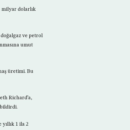
 milyar dolarlık
 doğalgaz ve petrol
anmasına umut
aş üretimi. Bu
eth Richard’a,
ildirdi.
ıllık 1 ila 2