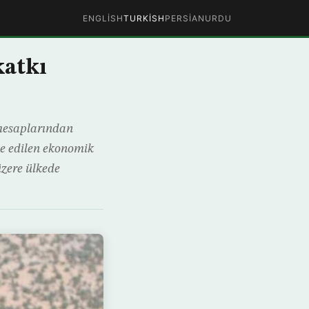
ENGLISH
TURKISH
PERSIAN
URDU
katkı
r hesaplarından
şe edilen ekonomik
üzere ülkede