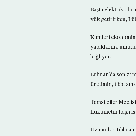
Başta elektrik olm
yük getirirken, Lü
Kimileri ekonomini
yataklarına umudu
bağlıyor.
Lübnan’da son zam
üretimin, tıbbi ama
Temsilciler Meclis
hükümetin haşhaş ür
Uzmanlar, tıbbi am