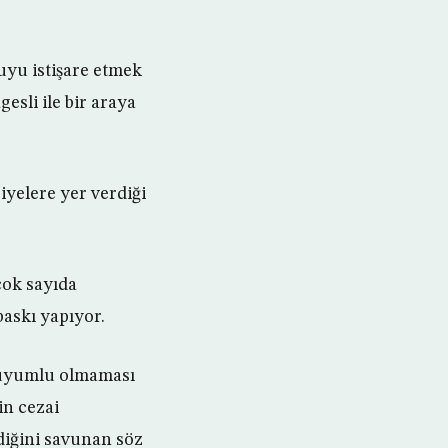
uyu istişare etmek
sli ile bir araya
yelere yer verdiği
çok sayıda
baskı yapıyor.
a uyumlu olmaması
in cezai
diğini savunan söz