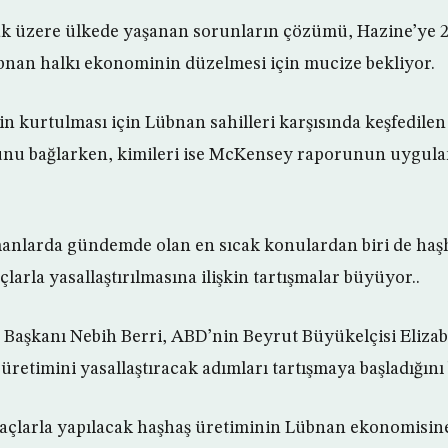
ak üzere ülkede yaşanan sorunların çözümü, Hazine’ye 2
bnan halkı ekonominin düzelmesi için mucize bekliyor.
n kurtulması için Lübnan sahilleri karşısında keşfedilen
nu bağlarken, kimileri ise McKensey raporunun uygul
anlarda gündemde olan en sıcak konulardan biri de haşh
çlarla yasallaştırılmasına ilişkin tartışmalar büyüyor..
i Başkanı Nebih Berri, ABD’nin Beyrut Büyükelçisi Elizab
etimini yasallaştıracak adımları tartışmaya başladığını b
açlarla yapılacak haşhaş üretiminin Lübnan ekonomisine y