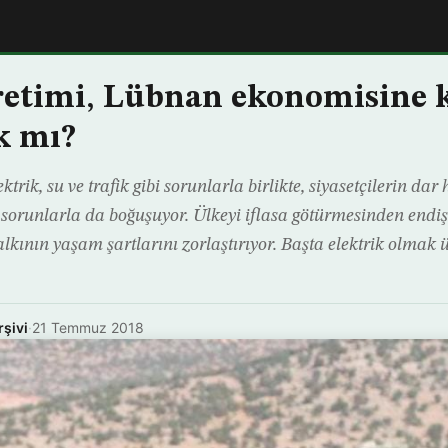
etimi, Lübnan ekonomisine 
k mı?
ktrik, su ve trafik gibi sorunlarla birlikte, siyasetçilerin da
sorunlarla da boğuşuyor. Ülkeyi iflasa götürmesinden endi
kının yaşam şartlarını zorlaştırıyor. Başta elektrik olmak 
rşivi
·
21 Temmuz 2018