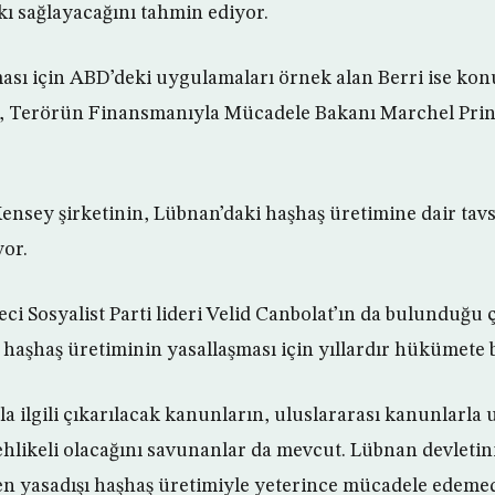
kı sağlayacağını tahmin ediyor.
ası için ABD’deki uygulamaları örnek alan Berri ise kon
, Terörün Finansmanıyla Mücadele Bakanı Marchel Pringe
sey şirketinin, Lübnan’daki haşhaş üretimine dair tavsi
or.
ci Sosyalist Parti lideri Velid Canbolat’ın da bulunduğu 
, haşhaş üretiminin yasallaşması için yıllardır hükümete 
a ilgili çıkarılacak kanunların, uluslararası kanunlarl
ehlikeli olacağını savunanlar da mevcut. Lübnan devletin
n yasadışı haşhaş üretimiyle yeterince mücadele edeme