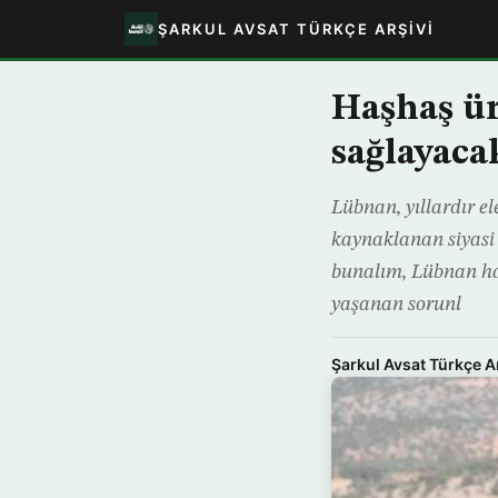
ŞARKUL AVSAT TÜRKÇE ARŞIVI
Haşhaş ür
sağlayaca
Lübnan, yıllardır ele
kaynaklanan siyasi 
bunalım, Lübnan hal
yaşanan sorunl
Şarkul Avsat Türkçe A