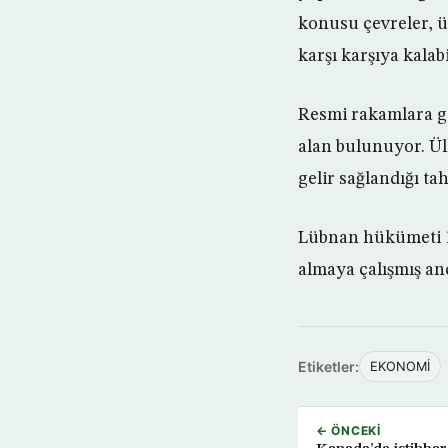
konusu çevreler, 
karşı karşıya kalab
Resmi rakamlara gö
alan bulunuyor. Ül
gelir sağlandığı ta
Lübnan hükümeti 199
almaya çalışmış an
Etiketler:
EKONOMİ
← ÖNCEKI