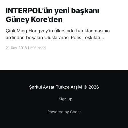
INTERPOL’ün yeni başkanı
Güney Kore’den
Çinli Mıng Hongvey’in ülkesinde tutuklanmasının
ardından boşalan Uluslararası Polis Teşkilatı
(INTERPOL) Başkanlığına Güney Koreli Kim Jong Yang
21 Kas 2018
1 min read
seçildi. INTERPOL Genel Kurulu’nun Dubai’deki
toplantısında yapılan seçimde, oyların 3’te 2’sini
kazanan Kim, teşkilatın yeni
Şarkul Avsat Türkçe Arşivi
© 2026
Sign up
Powered by Ghost