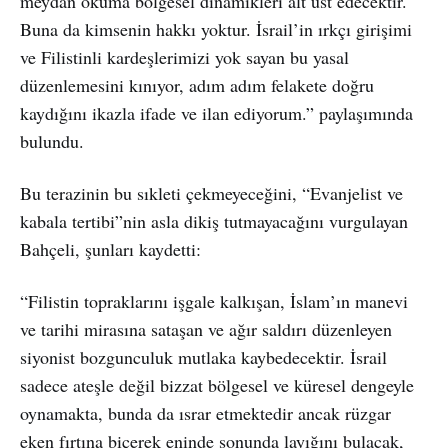
meydan okuma bölgesel dinamikleri alt üst edecektir.
Buna da kimsenin hakkı yoktur. İsrail’in ırkçı girişimi
ve Filistinli kardeşlerimizi yok sayan bu yasal
düzenlemesini kınıyor, adım adım felakete doğru
kaydığını ikazla ifade ve ilan ediyorum.” paylaşımında
bulundu.
Bu terazinin bu sıkleti çekmeyeceğini, “Evanjelist ve
kabala tertibi”nin asla dikiş tutmayacağını vurgulayan
Bahçeli, şunları kaydetti:
“Filistin topraklarını işgale kalkışan, İslam’ın manevi
ve tarihi mirasına sataşan ve ağır saldırı düzenleyen
siyonist bozgunculuk mutlaka kaybedecektir. İsrail
sadece ateşle değil bizzat bölgesel ve küresel dengeyle
oynamakta, bunda da ısrar etmektedir ancak rüzgar
eken fırtına biçerek eninde sonunda layığını bulacak,