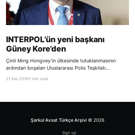
INTERPOL’ün yeni başkanı
Güney Kore’den
Çinli Mıng Hongvey’in ülkesinde tutuklanmasının
ardından boşalan Uluslararası Polis Teşkilatı
(INTERPOL) Başkanlığına Güney Koreli Kim Jong Yang
21 Kas 2018
1 min read
seçildi. INTERPOL Genel Kurulu’nun Dubai’deki
toplantısında yapılan seçimde, oyların 3’te 2’sini
kazanan Kim, teşkilatın yeni
Şarkul Avsat Türkçe Arşivi
© 2026
Sign up