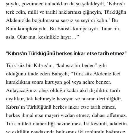
şuydu, çözümden anladıkları da şu şekildeydi, ‘Kıbrıs’ı
terk edin, milli ve tarihi haklarınızı çiğneyin, Türklüğün
Akdeniz’de boğulmasına sessiz ve seyirci kalın.’ Bu
Rum komplosuydu. Bu Enosis kumpasıydı. Tutar mı,
asla. Olur mu, kesinlikle hayır…”
“Kıbrıs’ın Türklüğünü herkes inkar etse tarih etmez”
Türk’süz bir Kıbrıs’ın, “kalpsiz bir beden” gibi
olduğunu ifade eden Bahçeli, “Türk’süz Akdeniz feci
kuraklıktan sonra kuruyan göl veya nehre benzer.
Anlayacağınız, abes olduğu kadar akıl dışılıktır, tarih
dışılıktır, tek kelimeyle hezeyan ve hüsran derinliğidir.
Kıbrıs’ın Türklüğünü herkes inkar etse tarih etmez,
herkes ihmal etse maşeri vicdan etmez, dahası affetmez.
Türk milleti namertliği hazmetmez. İki kesimli, adaletin
ve eşitliğin paydasında buluşmuş iki toplumlu bağımsız