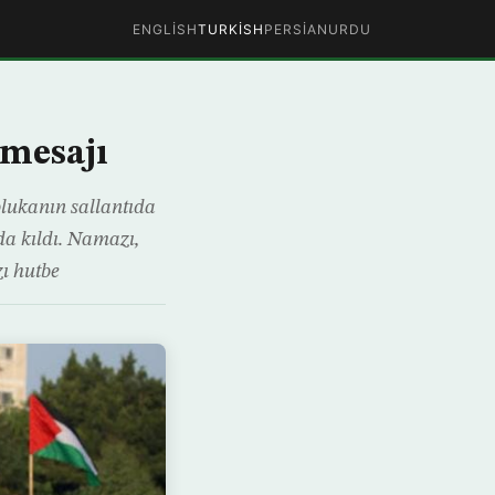
ENGLISH
TURKISH
PERSIAN
URDU
 mesajı
blukanın sallantıda
a kıldı. Namazı,
ı hutbe