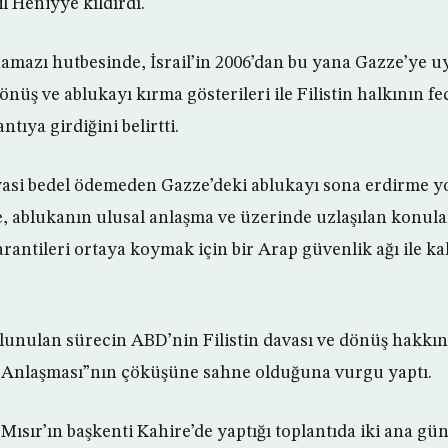
l Heniyye kıldırdı.
mazı hutbesinde, İsrail’in 2006’dan bu yana Gazze’ye u
üş ve ablukayı kırma gösterileri ile Filistin halkının fe
tıya girdiğini belirtti.
yasi bedel ödemeden Gazze’deki ablukayı sona erdirme yo
, ablukanın ulusal anlaşma ve üzerinde uzlaşılan konul
rantileri ortaya koymak için bir Arap güvenlik ağı ile kal
lunulan sürecin ABD’nin Filistin davası ve dönüş hakkını
n Anlaşması”nın çöküşüne sahne olduğuna vurgu yaptı.
n Mısır’ın başkenti Kahire’de yaptığı toplantıda iki ana 