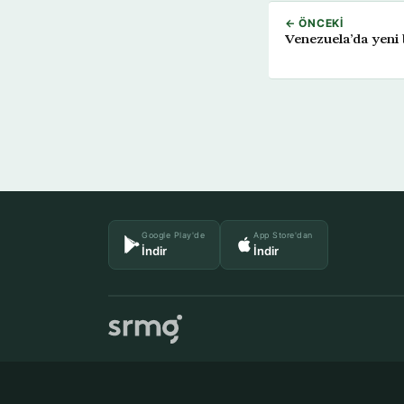
← ÖNCEKI
Venezuela’da yeni 
Google Play'de
App Store'dan
İndir
İndir