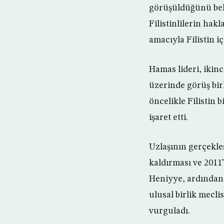
görüşüldüğünü beli
Filistinlilerin hak
amacıyla Filistin iç
Hamas lideri, ikinc
üzerinde görüş birl
öncelikle Filistin 
işaret etti.
Uzlaşının gerçekleş
kaldırması ve 2011
Heniyye, ardından 
ulusal birlik mecli
vurguladı.