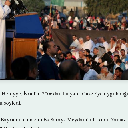
l Heniyye, İsrail’in 2006’dan bu yana Gazze’ye uyguladığ
u söyledi.
 Bayramı namazını Es-Saraya Meydanı’nda kıldı. Namazı,