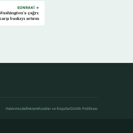
SONRAKI →
Washington’a çağrı:
rşı baskıyı artırın
Hakkımızda
Reklam
Kurallar ve Koşullar
Gizlilik Politikası