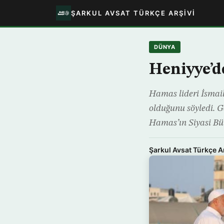
ŞARKUL AVSAT TÜRKÇE ARŞIVI
DÜNYA
Heniyye’d
Hamas lideri İsmail
olduğunu söyledi. 
Hamas’ın Siyasi Bü
Şarkul Avsat Türkçe A