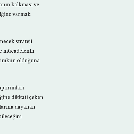
anın kalkması ve
rliğine varmak
enecek strateji
ile mücadelenin
le mümkün olduğuna
aptırımları
ğine dikkati çeken
alarına dayanan
bileceğini