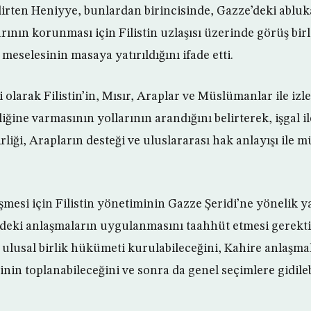
rten Heniyye, bunlardan birincisinde, Gazze’deki abluk
larının korunması için Filistin uzlaşısı üzerinde görüş bi
 meselesinin masaya yatırıldığını ifade etti.
i olarak Filistin’in, Mısır, Araplar ve Müslümanlar ile izl
iğine varmasının yollarının arandığını belirterek, işgal 
birliği, Arapların desteği ve uluslararası hak anlayışı i
mesi için Filistin yönetiminin Gazze Şeridi’ne yönelik y
’deki anlaşmaların uygulanmasını taahhüt etmesi gerekti
ulusal birlik hükümeti kurulabileceğini, Kahire anlaşm
sinin toplanabileceğini ve sonra da genel seçimlere gidile