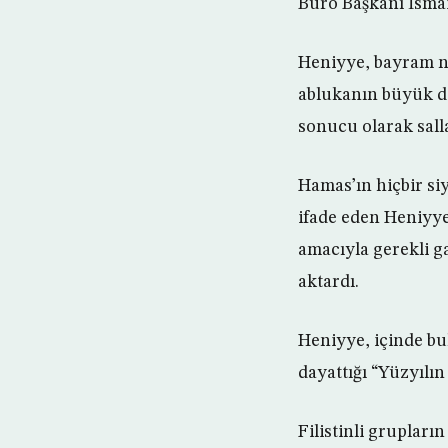
Büro Başkanı İsmai
Heniyye, bayram na
ablukanın büyük dön
sonucu olarak sallan
Hamas’ın hiçbir si
ifade eden Heniyye
amacıyla gerekli ga
aktardı.
Heniyye, içinde bu
dayattığı “Yüzyılı
Filistinli grupları