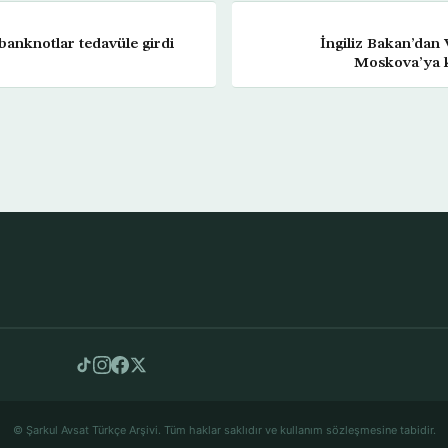
banknotlar tedavüle girdi
İngiliz Bakan’dan 
Moskova’ya ka
© Şarkul Avsat Türkçe Arşivi. Tüm haklar saklıdır ve kullanım sözleşmesine tabidir.