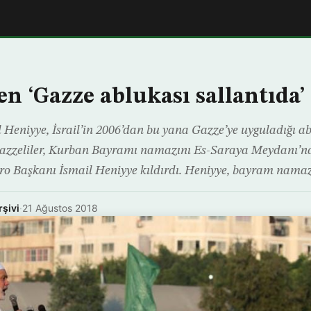
en ‘Gazze ablukası sallantıda’
 Heniyye, İsrail’in 2006’dan bu yana Gazze’ye uyguladığı a
Gazzeliler, Kurban Bayramı namazını Es-Saraya Meydanı’nd
ro Başkanı İsmail Heniyye kıldırdı. Heniyye, bayram namaz
rşivi
·
21 Ağustos 2018