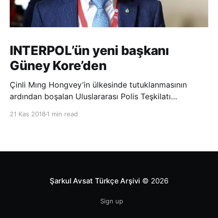
INTERPOL’ün yeni başkanı
Güney Kore’den
Çinli Mıng Hongvey’in ülkesinde tutuklanmasının
ardından boşalan Uluslararası Polis Teşkilatı
(INTERPOL) Başkanlığına Güney Koreli Kim Jong Yang
21 Kas 2018
1 min read
seçildi. INTERPOL Genel Kurulu’nun Dubai’deki
toplantısında yapılan seçimde, oyların 3’te 2’sini
kazanan Kim, teşkilatın yeni
Şarkul Avsat Türkçe Arşivi
© 2026
Sign up