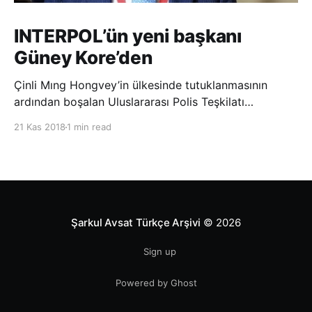
INTERPOL’ün yeni başkanı
Güney Kore’den
Çinli Mıng Hongvey’in ülkesinde tutuklanmasının
ardından boşalan Uluslararası Polis Teşkilatı
(INTERPOL) Başkanlığına Güney Koreli Kim Jong Yang
21 Kas 2018
1 min read
seçildi. INTERPOL Genel Kurulu’nun Dubai’deki
toplantısında yapılan seçimde, oyların 3’te 2’sini
kazanan Kim, teşkilatın yeni
Şarkul Avsat Türkçe Arşivi
© 2026
Sign up
Powered by Ghost