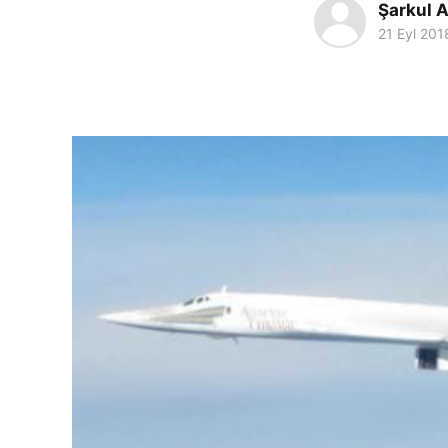
Şarkul A
21 Eyl 201