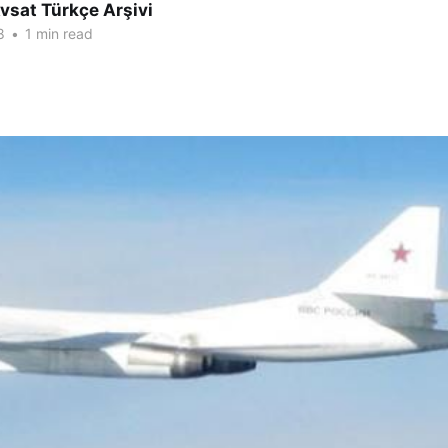
vsat Türkçe Arşivi
8
•
1 min read