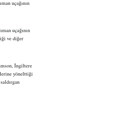
rdıman uçağının
dıman uçağının
iği ve diğer
mson, İngiltere
erine yönelttiği
 saldırgan