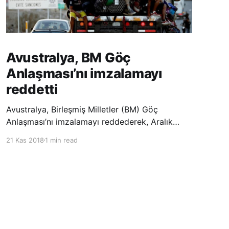
Avustralya, BM Göç
Anlaşması’nı imzalamayı
reddetti
Avustralya, Birleşmiş Milletler (BM) Göç
Anlaşması’nı imzalamayı reddederek, Aralık
ayında Fas’ta düzenlenecek olan uluslararası
21 Kas 2018
1 min read
konferansta BM üyesi ülkeler tarafından
imzalanması beklenen Küresel Göç
Sözleşmesi’ne katılmayacağını açıklayan
ülkelerin yer aldığı uzun listeye dahil oldu.