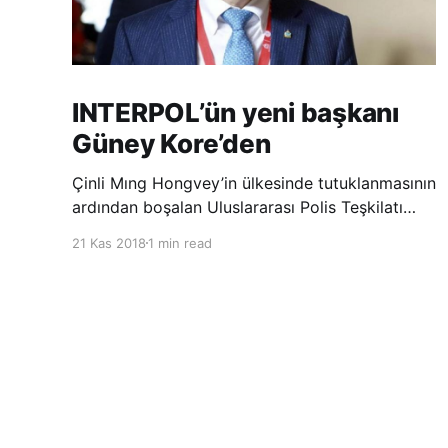
INTERPOL’ün yeni başkanı
Güney Kore’den
Çinli Mıng Hongvey’in ülkesinde tutuklanmasının
ardından boşalan Uluslararası Polis Teşkilatı
(INTERPOL) Başkanlığına Güney Koreli Kim
21 Kas 2018
1 min read
Jong Yang seçildi. INTERPOL Genel Kurulu’nun
Dubai’deki toplantısında yapılan seçimde,
oyların 3’te 2’sini kazanan Kim, teşkilatın yeni