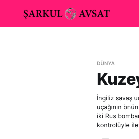
DÜNYA
Kuzey
İngiliz savaş 
uçağının önünü
iki Rus bomba
kontrolüyle il