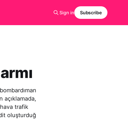
Sign in
Subscribe
larmı
us bombardıman
an açıklamada,
hava trafik
dit oluşturduğ