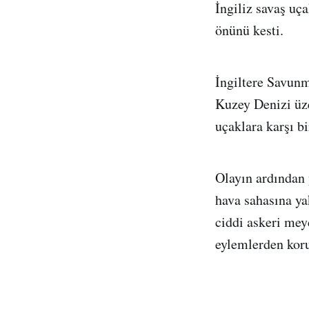
İngiliz savaş uç
önünü kesti.
İngiltere Savun
Kuzey Denizi üze
uçaklara karşı bi
Olayın ardından
hava sahasına ya
ciddi askeri mey
eylemlerden kor