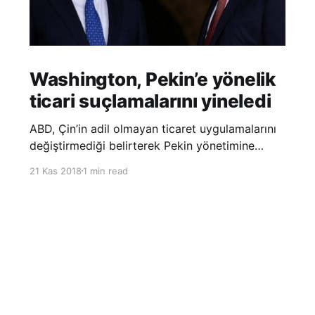
Washington, Pekin’e yönelik
ticari suçlamalarını yineledi
ABD, Çin’in adil olmayan ticaret uygulamalarını
değiştirmediği belirterek Pekin yönetimine
yönelik suçlamalarını yineledi. ABD Ticaret
21 Kas 2018
1 min read
Temsilciliği’nin Çin’in fikri mülkiyet ve teknoloji
transfer politikalarına dair hazırladığı ‘Section
301’ adlı soruşturma raporunun güncellenmiş
halinde