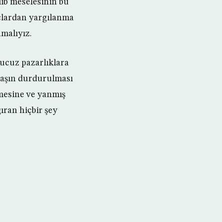
lib meselesinin bu
suçlardan yargılanma
malıyız.
 ucuz pazarlıklara
avaşın durdurulması
lmesine ve yanmış
ıran hiçbir şey