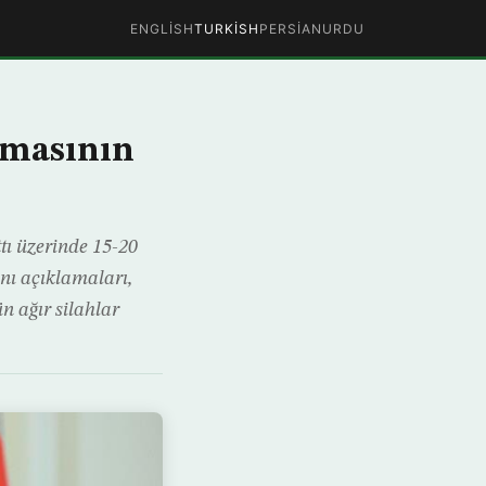
ENGLISH
TURKISH
PERSIAN
URDU
şmasının
tı üzerinde 15-20
ını açıklamaları,
n ağır silahlar