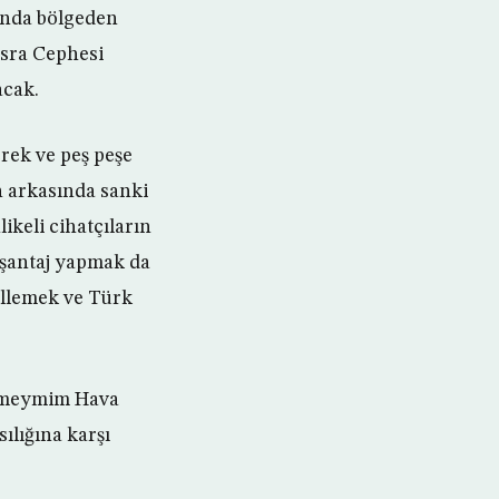
mında bölgeden
usra Cephesi
acak.
rek ve peş peşe
n arkasında sanki
ikeli cihatçıların
a şantaj yapmak da
ellemek ve Türk
 Hmeymim Hava
ılığına karşı