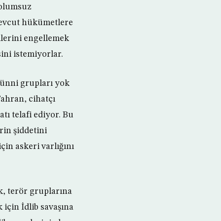
 olumsuz
mevcut hükümetlere
lerini engellemek
ini istemiyorlar.
Sünni grupları yok
Tahran, cihatçı
tı telafi ediyor. Bu
rin şiddetini
çin askeri varlığını
, terör gruplarına
için İdlib savaşına