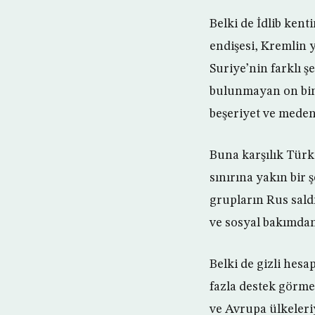
Belki de İdlib ken
endişesi, Kremlin 
Suriye’nin farklı 
bulunmayan on binl
beşeriyet ve meden
Buna karşılık Türk
sınırına yakın bir
grupların Rus sald
ve sosyal bakımdan
Belki de gizli hes
fazla destek görmes
ve Avrupa ülkeleriy