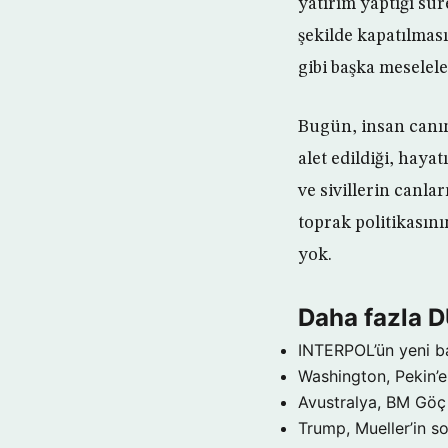
yatırım yaptığı sü
şekilde kapatılması
gibi başka meselel
Bugün, insan canın
alet edildiği, hay
ve sivillerin canla
toprak politikasın
yok.
Daha fazla 
INTERPOL’ün yeni b
Washington, Pekin’e 
Avustralya, BM Göç 
Trump, Mueller’in so