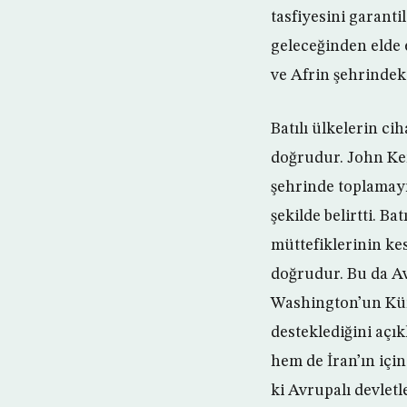
tasfiyesini garanti
geleceğinden elde 
ve Afrin şehrindek
Batılı ülkelerin c
doğrudur. John Ker
şehrinde toplamayı 
şekilde belirtti. B
müttefiklerinin ke
doğrudur. Bu da Av
Washington’un Kür
desteklediğini açık
hem de İran’ın için
ki Avrupalı devlet