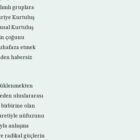
ımlı gruplara
uriye Kurtuluş
lusal Kurtuluş
rin çoğunu
muhafaza etmek
nden habersiz
ürüklenmekten
deden uluslararası
birbirine olan
suretiyle nüfuzunu
’yla anlaşma
ve radikal güçlerin