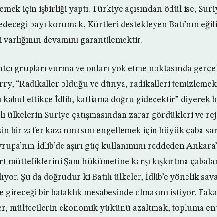
lemek için işbirliği yaptı. Türkiye açısından ödül ise, Suri
edeceği payı korumak, Kürtleri destekleyen Batı’nın eğ
i varlığının devamını garantilemektir.
ihatçı grupları vurma ve onları yok etme noktasında gerçe
ry, “Radikaller olduğu ve dünya, radikalleri temizlemek i
kabul ettikçe İdlib, katliama doğru gidecektir” diyerek 
atılı ülkelerin Suriye çatışmasından zarar gördükleri ve rej
sin bir zafer kazanmasını engellemek için büyük çaba sar
rupa’nın İdlib’de aşırı güç kullanımını reddeden Ankar
t müttefiklerini Şam hükümetine karşı kışkırtma çabala
lıyor. Şu da doğrudur ki Batılı ülkeler, İdlib’e yönelik s
e gireceği bir bataklık mesabesinde olmasını istiyor. Faka
ler, mültecilerin ekonomik yükünü azaltmak, topluma en