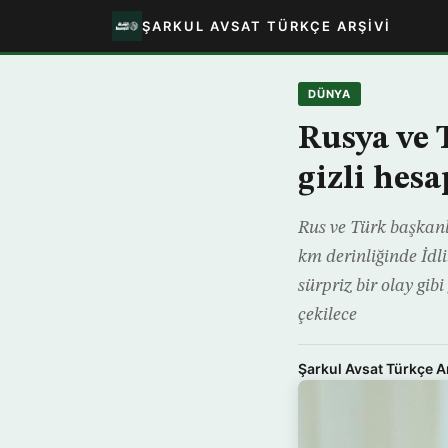
ŞARKUL AVSAT TÜRKÇE ARŞIVI
DÜNYA
Rusya ve 
gizli hesa
Rus ve Türk başkanl
km derinliğinde İdli
sürpriz bir olay gi
çekilece
Şarkul Avsat Türkçe A