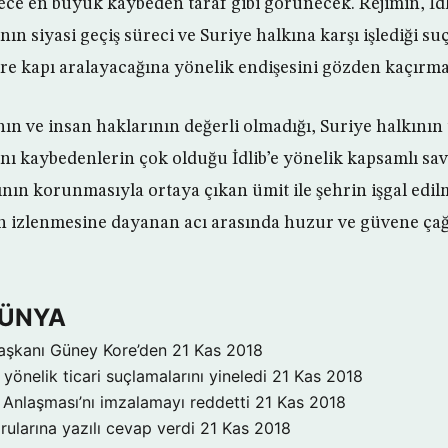
rece en büyük kaybeden taraf gibi görünecek. Rejimin, İd
nın siyasi geçiş süreci ve Suriye halkına karşı işlediği 
ere kapı aralayacağına yönelik endişesini gözden kaçırma
ın ve insan haklarının değerli olmadığı, Suriye halkının
atını kaybedenlerin çok olduğu İdlib’e yönelik kapsamlı s
rının korunmasıyla ortaya çıkan ümit ile şehrin işgal edi
ın izlenmesine dayanan acı arasında huzur ve güvene çağ
DÜNYA
aşkanı Güney Kore’den
21 Kas 2018
yönelik ticari suçlamalarını yineledi
21 Kas 2018
Anlaşması’nı imzalamayı reddetti
21 Kas 2018
rularına yazılı cevap verdi
21 Kas 2018