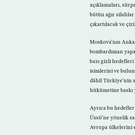
açıklamaları, sürp
bütün ağır silahlar
çıkartılacak ve çiz
Moskova’nın Ankara
bombardıman yapara
bazı gizli hedefler
isimlerini ve bulun
dâhil Türkiye’nin 
hükümetine baskı 
Ayrıca bu hedefle
Üssü’ne yönelik sal
Avrupa ülkelerini 