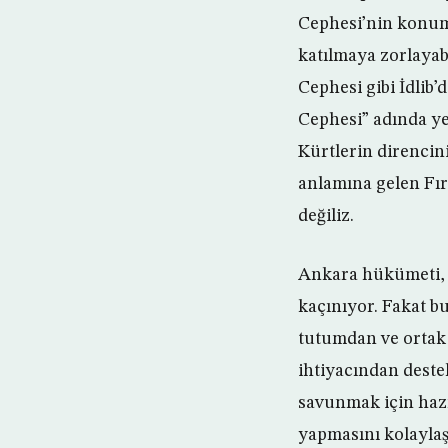
Cephesi’nin konum
katılmaya zorlayab
Cephesi gibi İdlib’
Cephesi” adında ye
Kürtlerin direnci
anlamına gelen Fır
değiliz.
Ankara hükümeti, İ
kaçınıyor. Fakat b
tutumdan ve ortak 
ihtiyacından deste
savunmak için hazı
yapmasını kolaylaşt