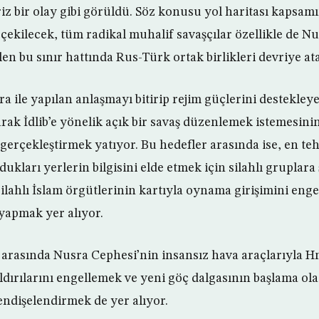
riz bir olay gibi görüldü. Söz konusu yol haritası kapsa
 çekilecek, tüm radikal muhalif savaşçılar özellikle de N
ilen bu sınır hattında Rus-Türk ortak birlikleri devriye at
 ile yapılan anlaşmayı bitirip rejim güçlerini destekleye
k İdlib’e yönelik açık bir savaş düzenlemek istemesini
i gerçekleştirmek yatıyor. Bu hedefler arasında ise, en tehl
dukları yerlerin bilgisini elde etmek için silahlı gruplar
silahlı İslam örgütlerinin kartıyla oynama girişimini eng
yapmak yer alıyor.
r arasında Nusra Cephesi’nin insansız hava araçlarıyla
dırılarını engellemek ve yeni göç dalgasının başlama olas
endişelendirmek de yer alıyor.