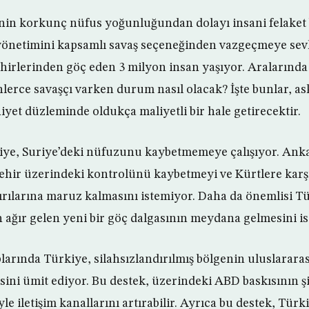
tinin korkunç nüfus yoğunluğundan dolayı insani felaket
yönetimini kapsamlı savaş seçeneğinden vazgeçmeye sevk e
şehirlerinden göç eden 3 milyon insan yaşıyor. Aralarında
erce savaşçı varken durum nasıl olacak? İşte bunlar, a
iyet düzleminde oldukça maliyetli bir hale getirecektir.
iye, Suriye’deki nüfuzunu kaybetmemeye çalışıyor. Ankar
 şehir üzerindeki kontrolünü kaybetmeyi ve Kürtlere karş
ırılarına maruz kalmasını istemiyor. Daha da önemlisi 
 ağır gelen yeni bir göç dalgasının meydana gelmesini i
aplarında Türkiye, silahsızlandırılmış bölgenin uluslarar
ini ümit ediyor. Bu destek, üzerindeki ABD baskısının şid
le iletişim kanallarını artırabilir. Ayrıca bu destek, Türk