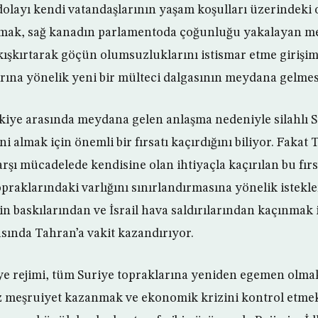
olayı kendi vatandaşlarının yaşam koşulları üzerindeki
nmak, sağ kanadın parlamentoda çoğunluğu yakalayan 
şkırtarak göçün olumsuzluklarını istismar etme girişim
arına yönelik yeni bir mülteci dalgasının meydana gelmes
kiye arasında meydana gelen anlaşma nedeniyle silahlı 
ni almak için önemli bir fırsatı kaçırdığını biliyor. Fakat 
rşı mücadelede kendisine olan ihtiyaçla kaçırılan bu fırsa
opraklarındaki varlığını sınırlandırmasına yönelik istekle
n baskılarından ve İsrail hava saldırılarından kaçınmak i
ında Tahran’a vakit kazandırıyor.
e rejimi, tüm Suriye topraklarına yeniden egemen olmak
z meşruiyet kazanmak ve ekonomik krizini kontrol etmek 