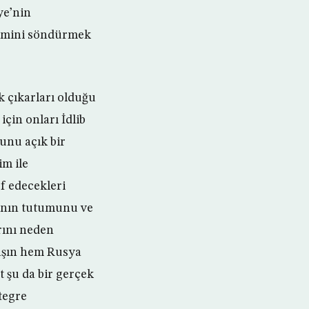
ye’nin
ilimini söndürmek
k çıkarları olduğu
çin onları İdlib
bunu açık bir
im ile
f edecekleri
a’nın tutumunu ve
rını neden
avaşın hem Rusya
t şu da bir gerçek
tegre