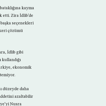
 bataklığına kayma
tti. Zira İdlib’de
 başka seçenekleri
skeri çözümü
a, İdlib gibi
ı kullandığı
Türkiye, ekonomik
stemiyor.
ası düzeyde daha
detini azaltabilir
iye’yi Nusra