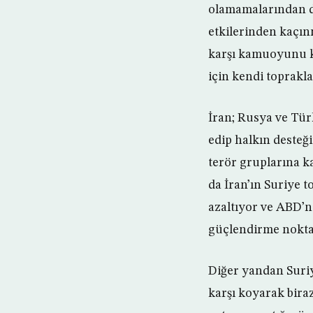
olamamalarından d
etkilerinden kaçı
karşı kamuoyunu kı
için kendi toprakl
İran; Rusya ve Tür
edip halkın desteği
terör gruplarına ka
da İran’ın Suriye t
azaltıyor ve ABD’ni
güçlendirme noktas
Diğer yandan Suriy
karşı koyarak bira