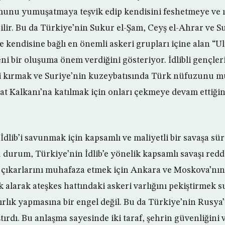
unu yumuşatmaya teşvik edip kendisini feshetmeye ve ıl
ilir. Bu da Türkiye’nin Sukur el-Şam, Ceyş el-Ahrar ve S
de kendisine bağlı en önemli askeri grupları içine alan “U
ni bir oluşuma önem verdiğini gösteriyor. İdlibli gençle
ni kırmak ve Suriye’nin kuzeybatısında Türk nüfuzunu 
at Kalkanı’na katılmak için onları çekmeye devam ettiği
dlib’i savunmak için kapsamlı ve maliyetli bir savaşa s
u durum, Türkiye’nin İdlib’e yönelik kapsamlı savaşı red
çıkarlarını muhafaza etmek için Ankara ve Moskova’nın 
k alarak ateşkes hattındaki askeri varlığını pekiştirmek 
rlık yapmasına bir engel değil. Bu da Türkiye’nin Rusya
ırdı. Bu anlaşma sayesinde iki taraf, şehrin güvenliğini 