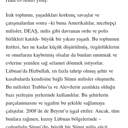
Irak toplumu, yaşadıkları korkunç savaşlar ve
çatışmalardan sonra –ki buna Amerikalılar, mezhepçi
milisler, DEAŞ, milis gibi davranan ordu ve polis
birlikleri katıldı- büyük bir yıkım yaşadı. Bu toplumun
fertleri, her ne kadar küçük düşürülmüş, özgürlüklerini
ve onurlarını kaybetmiş olsalar da bunları unutmak ve
evlerine yeniden sağ selamet dönmek istiyorlar.
Lübnan’da Hizbullah, en fazla tahrip olmuş şehir ve
kasabalarda kendisine bağlı Sünni milisler oluşturdu.
Bu milisleri Trablus’ta ve Alevilerin azınlıkta olduğu
bazı yerleşim yerlerinde kullandılar. Bu şehirlerin
parçalanmasını ve işgalini bu şekilde sağlamaya
çalıştılar. 2008’de de Beyrut’u işgal ettiler. Ancak, tüm
bunlara rağmen, kuzey Lübnan bölgelerinde –
çoğunluğu Sünni’dir- büyük bir Sünni milis gücü