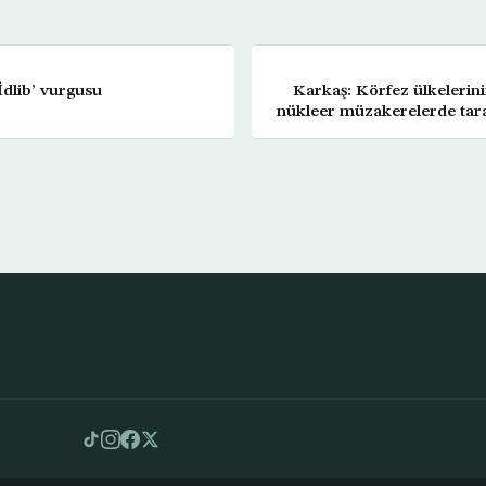
İdlib’ vurgusu
Karkaş: Körfez ülkelerini
nükleer müzakerelerde tara