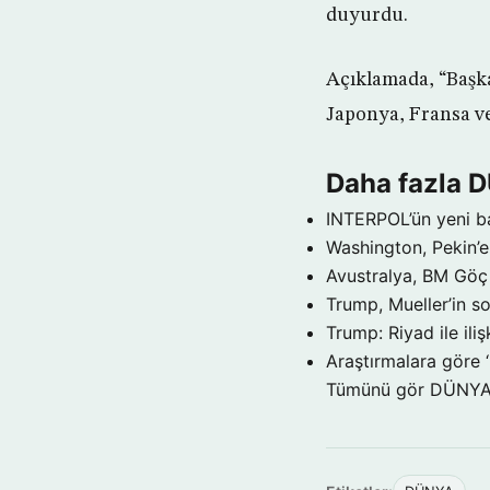
duyurdu.
Açıklamada, “Başk
Japonya, Fransa ve 
Daha fazla 
INTERPOL’ün yeni b
Washington, Pekin’e 
Avustralya, BM Göç 
Trump, Mueller’in so
Trump: Riyad ile il
Araştırmalara göre 
Tümünü gör DÜNY