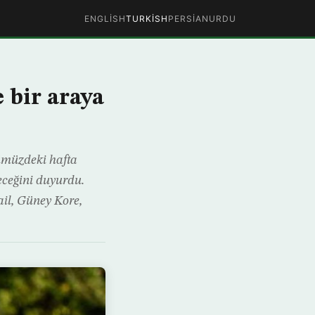
ENGLISH
TURKISH
PERSIAN
URDU
 bir araya
ümüzdeki hafta
leceğini duyurdu.
il, Güney Kore,