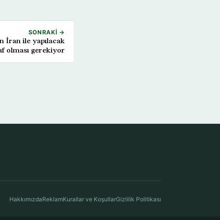
SONRAKI →
n İran ile yapılacak
f olması gerekiyor
Hakkımızda
Reklam
Kurallar ve Koşullar
Gizlilik Politikası