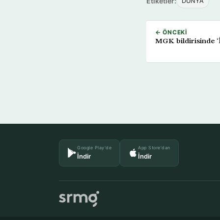
Etiketler:
DÜNYA
← ÖNCEKI
MGK bildirisinde ‘
Google Play'de
App Store'dan
İndir
İndir