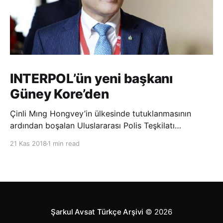
INTERPOL’ün yeni başkanı
Güney Kore’den
Çinli Mıng Hongvey’in ülkesinde tutuklanmasının
ardından boşalan Uluslararası Polis Teşkilatı
(INTERPOL) Başkanlığına Güney Koreli Kim Jong Yang
21 Kas 2018
1 min read
seçildi. INTERPOL Genel Kurulu’nun Dubai’deki
toplantısında yapılan seçimde, oyların 3’te 2’sini
kazanan Kim, teşkilatın yeni
Şarkul Avsat Türkçe Arşivi
© 2026