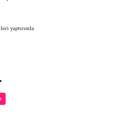
tleri yaptırımla
.
e