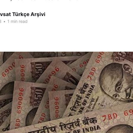
vsat Türkçe Arşivi
8
•
1 min read