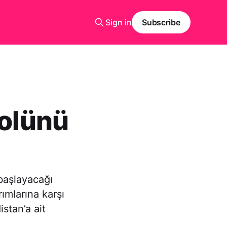
Sign in
Subscribe
rolünü
 başlayacağı
rımlarına karşı
stan’a ait