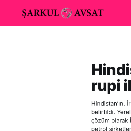
Hindi
rupi 
Hindistan’ın, İ
belirtildi. Yer
çözüm olarak İ
petrol şirketle