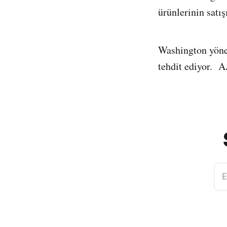
ürünlerinin satı
Washington yöneti
tehdit ediyor. 
E