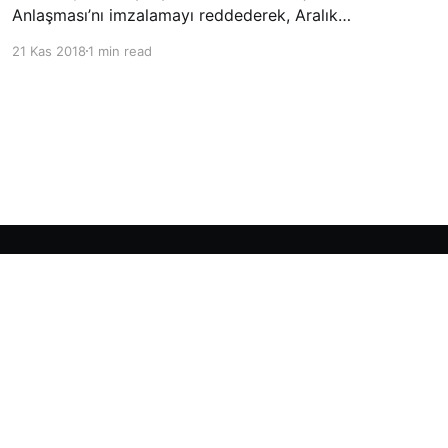
Anlaşması’nı imzalamayı reddederek, Aralık
ayında Fas’ta düzenlenecek olan uluslararası
21 Kas 2018
1 min read
konferansta BM üyesi ülkeler tarafından
imzalanması beklenen Küresel Göç
Sözleşmesi’ne katılmayacağını açıklayan
ülkelerin yer aldığı uzun listeye dahil oldu.
Powered by Ghost