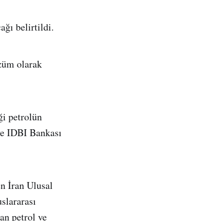
ğı belirtildi.
özüm olarak
ği petrolün
ve IDBI Bankası
n İran Ulusal
uslararası
an petrol ve