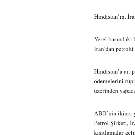
Hindistan’ın, İra
Yerel basındaki 
İran’dan petrolü
Hindistan’a ait p
ödemelerini rup
üzerinden yapaca
ABD’nin ikinci y
Petrol Şirketi, İ
kısıtlamalar get