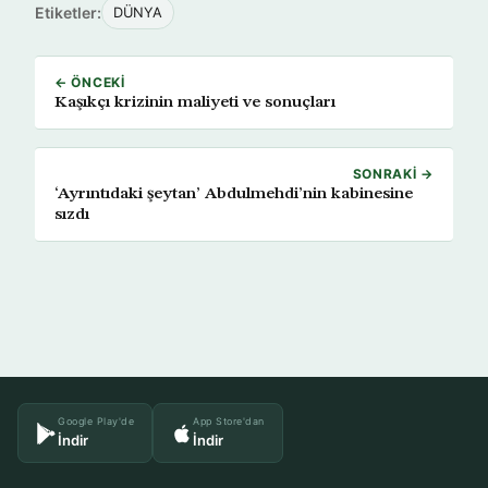
Etiketler:
DÜNYA
← ÖNCEKI
Kaşıkçı krizinin maliyeti ve sonuçları
SONRAKI →
‘Ayrıntıdaki şeytan’ Abdulmehdi’nin kabinesine
sızdı
Google Play'de
App Store'dan
İndir
İndir