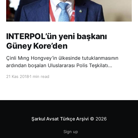
INTERPOL’ün yeni başkanı
Güney Kore’den
Çinli Mıng Hongvey’in ülkesinde tutuklanmasının
ardından boşalan Uluslararası Polis Teşkilatı
(INTERPOL) Başkanlığına Güney Koreli Kim Jong Yang
21 Kas 2018
1 min read
seçildi. INTERPOL Genel Kurulu’nun Dubai’deki
toplantısında yapılan seçimde, oyların 3’te 2’sini
kazanan Kim, teşkilatın yeni
Şarkul Avsat Türkçe Arşivi
© 2026
Sign up