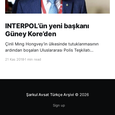
INTERPOL’ün yeni başkanı
Güney Kore’den
Çinli Mıng Hongvey’in ülkesinde tutuklanmasının
ardından boşalan Uluslararası Polis Teşkilatı
(INTERPOL) Başkanlığına Güney Koreli Kim Jong Yang
21 Kas 2018
1 min read
seçildi. INTERPOL Genel Kurulu’nun Dubai’deki
toplantısında yapılan seçimde, oyların 3’te 2’sini
kazanan Kim, teşkilatın yeni
Şarkul Avsat Türkçe Arşivi
© 2026
Sign up