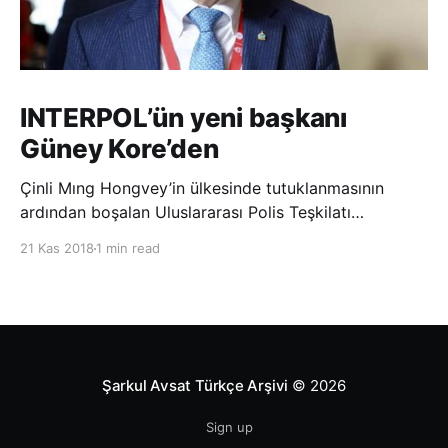
INTERPOL’ün yeni başkanı
Güney Kore’den
Çinli Mıng Hongvey’in ülkesinde tutuklanmasının
ardından boşalan Uluslararası Polis Teşkilatı
(INTERPOL) Başkanlığına Güney Koreli Kim Jong Yang
21 Kas 2018
1 min read
seçildi. INTERPOL Genel Kurulu’nun Dubai’deki
toplantısında yapılan seçimde, oyların 3’te 2’sini
kazanan Kim, teşkilatın yeni
Şarkul Avsat Türkçe Arşivi
© 2026
Sign up