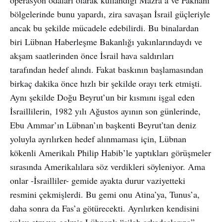
bölgelerinde bunu yapardı, zira savaşan İsrail güçleriyle
ancak bu şekilde mücadele edebilirdi. Bu binalardan
biri Lübnan Haberleşme Bakanlığı yakınlarındaydı ve
akşam saatlerinden önce İsrail hava saldırıları
tarafından hedef alındı. Fakat baskının başlamasından
birkaç dakika önce hızlı bir şekilde orayı terk etmişti.
Aynı şekilde Doğu Beyrut’un bir kısmını işgal eden
İsraillilerin, 1982 yılı Ağustos ayının son günlerinde,
Ebu Ammar’ın Lübnan’ın başkenti Beyrut’tan deniz
yoluyla ayrılırken hedef alınmaması için, Lübnan
kökenli Amerikalı Philip Habib’le yaptıkları görüşmeler
sırasında Amerikalılara söz verdikleri söyleniyor. Ama
onlar -İsrailliler- gemide ayakta durur vaziyetteki
resmini çekmişlerdi. Bu gemi onu Atina’ya, Tunus’a,
daha sonra da Fas’a götürecekti. Ayrılırken kendisini
yolcu etmeye gelmiş Lübnanlı “silah arkadaşlarına”,