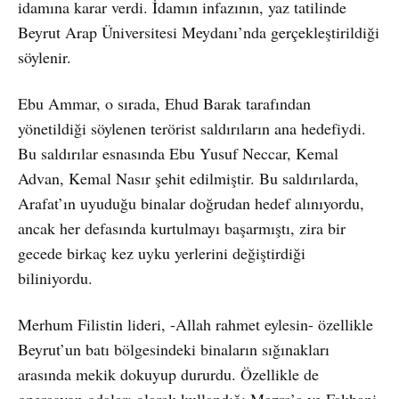
idamına karar verdi. İdamın infazının, yaz tatilinde
Beyrut Arap Üniversitesi Meydanı’nda gerçekleştirildiği
söylenir.
Ebu Ammar, o sırada, Ehud Barak tarafından
yönetildiği söylenen terörist saldırıların ana hedefiydi.
Bu saldırılar esnasında Ebu Yusuf Neccar, Kemal
Advan, Kemal Nasır şehit edilmiştir. Bu saldırılarda,
Arafat’ın uyuduğu binalar doğrudan hedef alınıyordu,
ancak her defasında kurtulmayı başarmıştı, zira bir
gecede birkaç kez uyku yerlerini değiştirdiği
biliniyordu.
Merhum Filistin lideri, -Allah rahmet eylesin- özellikle
Beyrut’un batı bölgesindeki binaların sığınakları
arasında mekik dokuyup dururdu. Özellikle de
operasyon odaları olarak kullandığı Mazra’a ve Fakhani