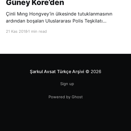
Güney Kore’den
Çinli Mıng Hongvey’in ülkesinde tutuklanmasının
ardından boşalan Uluslararası Polis Teşkilatı
(INTERPOL) Başkanlığına Güney Koreli Kim Jong Yang
21 Kas 2018
1 min read
seçildi. INTERPOL Genel Kurulu’nun Dubai’deki
toplantısında yapılan seçimde, oyların 3’te 2’sini
kazanan Kim, teşkilatın yeni
Şarkul Avsat Türkçe Arşivi
© 2026
Sign up
Powered by Ghost