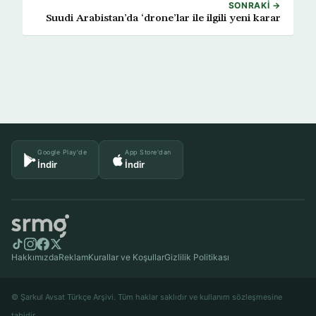
SONRAKI →
Suudi Arabistan’da ‘drone’lar ile ilgili yeni karar
Google Play'de
App Store'dan
İndir
İndir
Hakkımızda
Reklam
Kurallar ve Koşullar
Gizlilik Politikası
© Şarkul Avsat Türkçe Arşivi. Tüm haklar saklıdır ve kullanım sözleşmesine
tabidir.