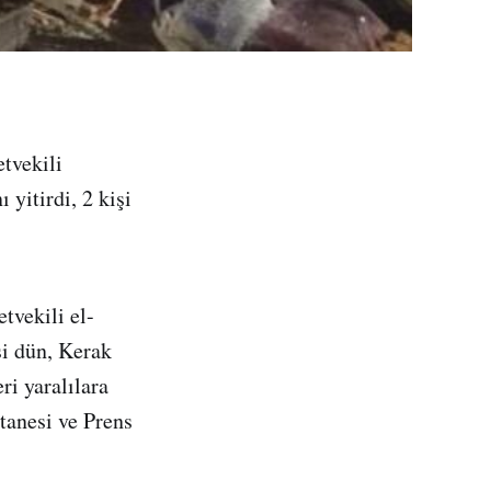
tvekili
yitirdi, 2 kişi
tvekili el-
şi dün, Kerak
ri yaralılara
tanesi ve Prens