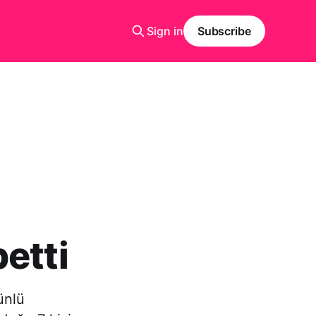
Sign in
Subscribe
-
etti
ünlü