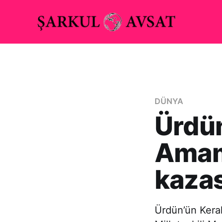
DÜNYA
Ürdün
Amami
kazas
Ürdün’ün Kera