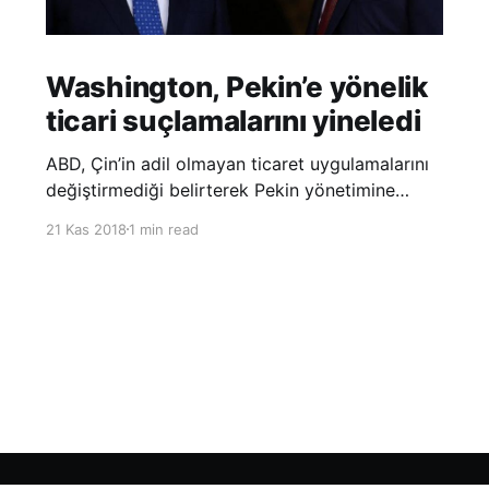
Washington, Pekin’e yönelik
ticari suçlamalarını yineledi
ABD, Çin’in adil olmayan ticaret uygulamalarını
değiştirmediği belirterek Pekin yönetimine
yönelik suçlamalarını yineledi. ABD Ticaret
21 Kas 2018
1 min read
Temsilciliği’nin Çin’in fikri mülkiyet ve teknoloji
transfer politikalarına dair hazırladığı ‘Section
301’ adlı soruşturma raporunun güncellenmiş
halinde