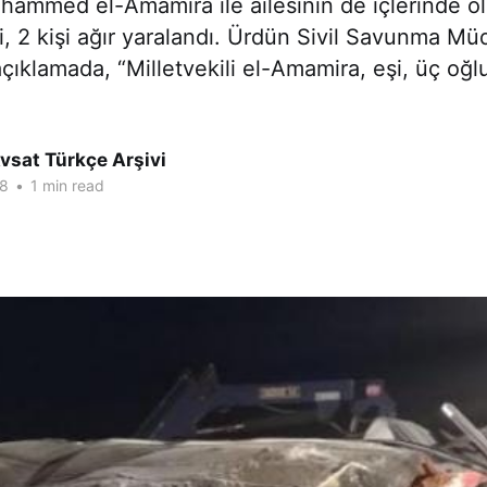
uhammed el-Amamira ile ailesinin de içlerinde ol
di, 2 kişi ağır yaralandı. Ürdün Sivil Savunma M
 açıklamada, “Milletvekili el-Amamira, eşi, üç oğl
vsat Türkçe Arşivi
18
•
1 min read