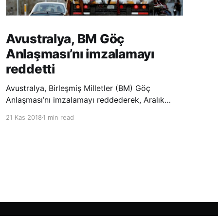
Avustralya, BM Göç
Anlaşması’nı imzalamayı
reddetti
Avustralya, Birleşmiş Milletler (BM) Göç
Anlaşması’nı imzalamayı reddederek, Aralık
ayında Fas’ta düzenlenecek olan uluslararası
21 Kas 2018
1 min read
konferansta BM üyesi ülkeler tarafından
imzalanması beklenen Küresel Göç
Sözleşmesi’ne katılmayacağını açıklayan
ülkelerin yer aldığı uzun listeye dahil oldu.