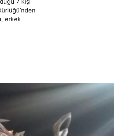
duğu 7 kişi
üdürlüğü’nden
u, erkek