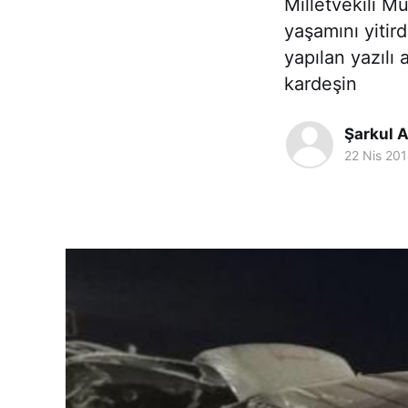
Milletvekili M
yaşamını yitir
yapılan yazılı
kardeşin
Şarkul A
22 Nis 20