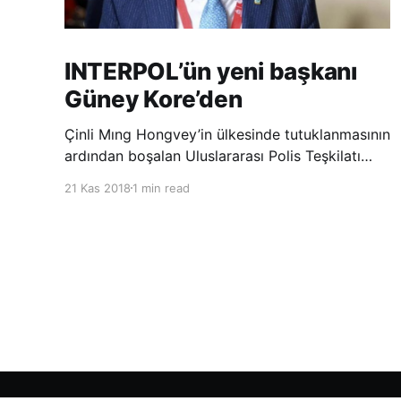
INTERPOL’ün yeni başkanı
Güney Kore’den
Çinli Mıng Hongvey’in ülkesinde tutuklanmasının
ardından boşalan Uluslararası Polis Teşkilatı
(INTERPOL) Başkanlığına Güney Koreli Kim
21 Kas 2018
1 min read
Jong Yang seçildi. INTERPOL Genel Kurulu’nun
Dubai’deki toplantısında yapılan seçimde,
oyların 3’te 2’sini kazanan Kim, teşkilatın yeni