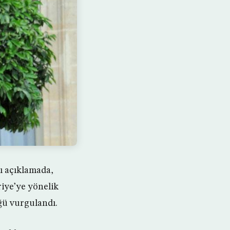
ı açıklamada,
riye’ye yönelik
ğü vurgulandı.