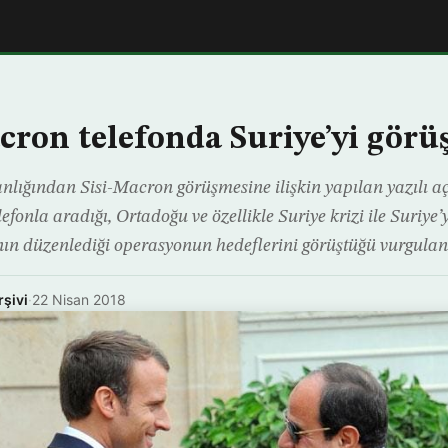
acron telefonda Suriye’yi görü
lığından Sisi-Macron görüşmesine ilişkin yapılan yazılı 
lefonla aradığı, Ortadoğu ve özellikle Suriye krizi ile Suriye
’nın düzenlediği operasyonun hedeflerini görüştüğü vurgula
rşivi
·
22 Nisan 2018