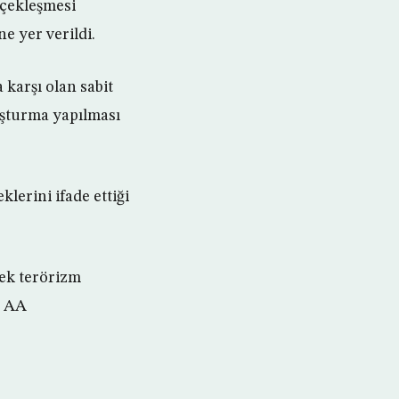
rçekleşmesi
e yer verildi.
 karşı olan sabit
uşturma yapılması
klerini ifade ettiği
cek terörizm
. AA