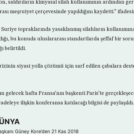
, saldırıların kimyasal silah kullanımının ardından ge
ası meşruiyet çerçevesinde yapıldığını kaydetti.” ifadesin
ın Suriye topraklarında yasaklanmış silahların kullanımına
ğı, bu konuda uluslararası standartlarda şeffaf bir sor
ı belirtildi.
krizinin siyasi yolla çözümü için sarf edilen çabalara deste
ın gelecek hafta Fransa’nın başkenti Paris’te gerçekleşe
eleye ilişkin konferansa katılacağı bilgisi de paylaşıldı
DÜNYA
aşkanı Güney Kore’den
21 Kas 2018