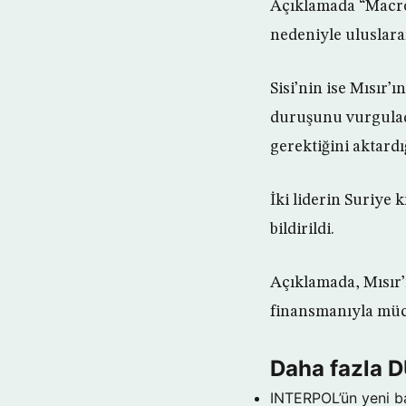
Açıklamada “Macron
nedeniyle uluslarar
Sisi’nin ise Mısır’
duruşunu vurguladı
gerektiğini aktardığ
İki liderin Suriye 
bildirildi.
Açıklamada, Mısır’
finansmanıyla mücad
Daha fazla 
INTERPOL’ün yeni b