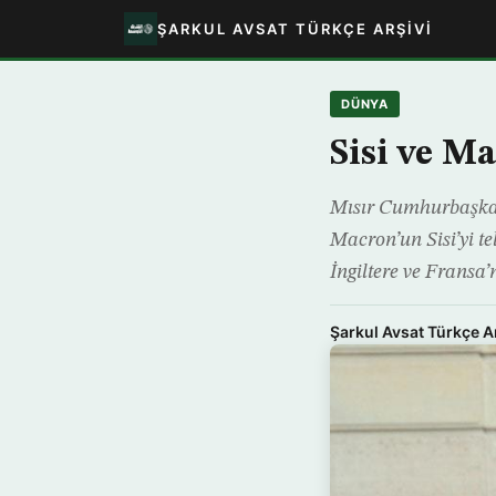
ŞARKUL AVSAT TÜRKÇE ARŞIVI
DÜNYA
Sisi ve M
Mısır Cumhurbaşkan
Macron’un Sisi’yi te
İngiltere ve Fransa
Şarkul Avsat Türkçe A