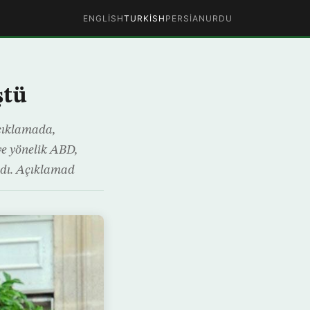
ENGLISH
TURKISH
PERSIAN
URDU
ştü
açıklamada,
’ye yönelik ABD,
ndı. Açıklamad