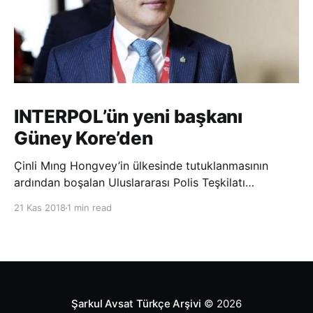
INTERPOL’ün yeni başkanı
Güney Kore’den
Çinli Mıng Hongvey’in ülkesinde tutuklanmasının
ardından boşalan Uluslararası Polis Teşkilatı
(INTERPOL) Başkanlığına Güney Koreli Kim Jong Yang
21 Kas 2018
1 min read
seçildi. INTERPOL Genel Kurulu’nun Dubai’deki
toplantısında yapılan seçimde, oyların 3’te 2’sini
kazanan Kim, teşkilatın yeni
Şarkul Avsat Türkçe Arşivi
© 2026