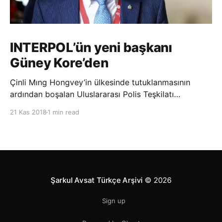
INTERPOL’ün yeni başkanı
Güney Kore’den
Çinli Mıng Hongvey’in ülkesinde tutuklanmasının
ardından boşalan Uluslararası Polis Teşkilatı
(INTERPOL) Başkanlığına Güney Koreli Kim Jong Yang
21 Kas 2018
1 min read
seçildi. INTERPOL Genel Kurulu’nun Dubai’deki
toplantısında yapılan seçimde, oyların 3’te 2’sini
kazanan Kim, teşkilatın yeni
Şarkul Avsat Türkçe Arşivi
© 2026
Sign up