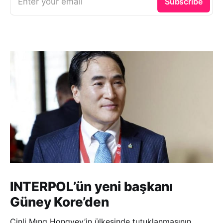
Enter your email
Subscribe
INTERPOL’ün yeni başkanı
Güney Kore’den
Çinli Mıng Hongvey’in ülkesinde tutuklanmasının