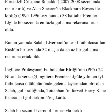
Portekizli Cristiano Ronaldo ( 2007-2008 sezonunda
rekor kırdı) ve Alan Shearer’in Blackburn Rovers ile
kırdığı (1995-1996 sezonunda) 38 haftalık Premier
Lig’de bir sezonda en fazla gol atma rekoruna ortak
oldu.
Bunun yanında Salah, Liverpool’un eski futbolcusu Ian
Rush’ın bir sezonda 32 maçta da en az bir gol atma
rekoruna ortak oldu.
İngiltere Profesyonel Futbolcular Birliği’nin (PFA) 22
Nisan’da vereceği İngiltere Premier Lig’de yılın en iyi
futbolcusu ödülünün önde gelen adaylarından biri olan
Salah, gol krallığında, Tottenham’ın forveti Harry Kane
ile aradaki gol farkını 5’e çıkardı.
Salah bu sezon Liverpool formasıyla farklı