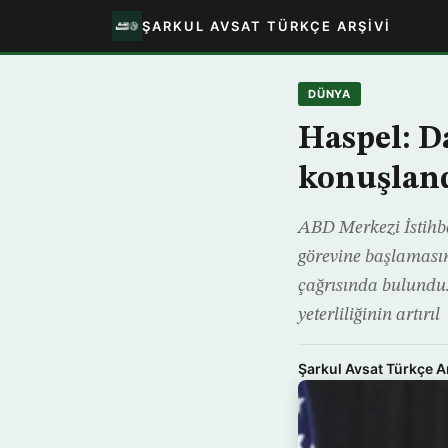
ŞARKUL AVSAT TÜRKÇE ARŞIVI
DÜNYA
Haspel: D
konuşland
ABD Merkezi İstihba
görevine başlaması
çağrısında bulundu
yeterliliğinin artırıl
Şarkul Avsat Türkçe A