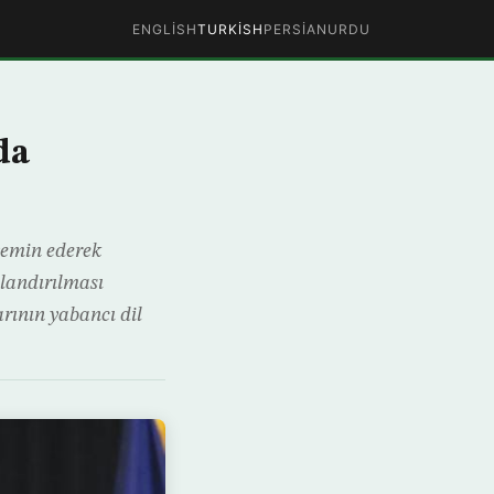
ENGLISH
TURKISH
PERSIAN
URDU
da
yemin ederek
landırılması
rının yabancı dil