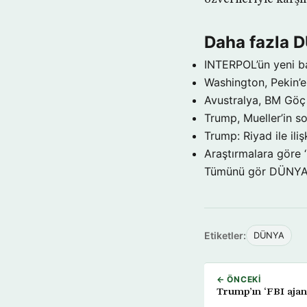
Daha fazla 
INTERPOL’ün yeni b
Washington, Pekin’e 
Avustralya, BM Göç 
Trump, Mueller’in so
Trump: Riyad ile il
Araştırmalara göre 
Tümünü gör DÜNY
Etiketler:
DÜNYA
← ÖNCEKI
Trump’ın ‘FBI ajanı’