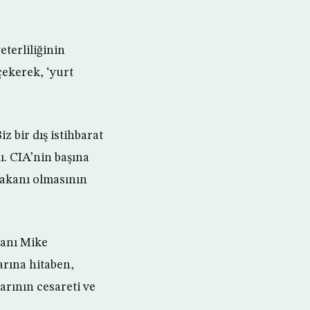
terliliğinin
 çekerek, ‘yurt
 bir dış istihbarat
ı. CIA’nin başına
Bakanı olmasının
kanı Mike
rına hitaben,
arının cesareti ve