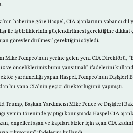
u.
’nın haberine göre Haspel, CIA ajanlarının yabancı dil ye
ışı ile iş birliklerinin güçlendirilmesi gerektiğine dikkat
ajan görevlendirilmesi’ gerektiğini söyledi.
nı Mike Pompeo’nun yerine gelen yeni CIA Direktörü, “Biz
üz ve önceliklerimiz bunu yansıtmalı” ifadelerini kulland
ktör yardımcılığı yapan Haspel, Pompeo’nun Dışişleri 
an bu yana CIA’nin geçici direktörlüğünü yapmıştı.
d Trump, Başkan Yardımcısı Mike Pence ve Dışişleri Ba
ğı yemin töreninde yaptığı konuşmada Haspel CIA ajanla
kan, engelleri aşan ve kapıları bizler için açan CIA kadınl
nıza çıkıyorum” ifadelerini kullandı.