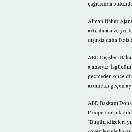
çağrısında bulund
Alman Haber Ajansı
artırılması ve yurtd
dışında daha fazla 
ABD Dışişleri Baka
ajansıyız. İşgücüm
geçmeden önce dire
ardından geçen ayd
ABD Başkanı Donal
Pompeo’nun katıldı
“Bugün klişeleri yı
özverileriyle karşı