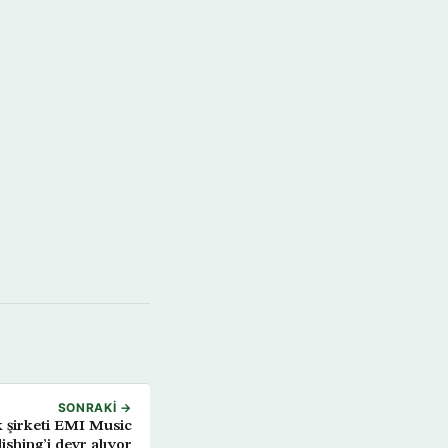
SONRAKI →
 şirketi EMI Music
ishing’i devr alıyor