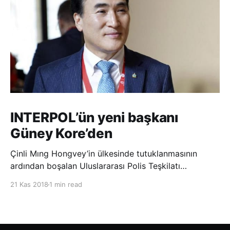
INTERPOL’ün yeni başkanı
Güney Kore’den
Çinli Mıng Hongvey’in ülkesinde tutuklanmasının
ardından boşalan Uluslararası Polis Teşkilatı
(INTERPOL) Başkanlığına Güney Koreli Kim Jong Yang
21 Kas 2018
1 min read
seçildi. INTERPOL Genel Kurulu’nun Dubai’deki
toplantısında yapılan seçimde, oyların 3’te 2’sini
kazanan Kim, teşkilatın yeni