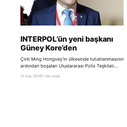
INTERPOL’ün yeni başkanı
Güney Kore’den
Çinli Mıng Hongvey’in ülkesinde tutuklanmasının
ardından boşalan Uluslararası Polis Teşkilatı
(INTERPOL) Başkanlığına Güney Koreli Kim
21 Kas 2018
1 min read
Jong Yang seçildi. INTERPOL Genel Kurulu’nun
Dubai’deki toplantısında yapılan seçimde,
oyların 3’te 2’sini kazanan Kim, teşkilatın yeni