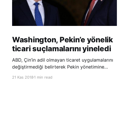
Washington, Pekin’e yönelik
ticari suçlamalarını yineledi
ABD, Çin’in adil olmayan ticaret uygulamalarını
değiştirmediği belirterek Pekin yönetimine
yönelik suçlamalarını yineledi. ABD Ticaret
21 Kas 2018
1 min read
Temsilciliği’nin Çin’in fikri mülkiyet ve teknoloji
transfer politikalarına dair hazırladığı ‘Section
301’ adlı soruşturma raporunun güncellenmiş
halinde