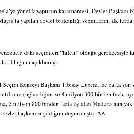
ela’ya yönelik yaptırım kararnamesi, Devlet Başkanı N
yıs’ta yapılan devlet başkanlığı seçimlerini ilk turd
nezuela’daki seçimleri “hileli” olduğu gerekçesiyle k
lda olduğunu açıklamıştı.
l Seçim Konseyi Başkanı Tibisay Lucena ise hafta son 
katılımın sağlandığını ve 8 milyon 300 binden fazla oyu
ena, 5 milyon 800 binden fazla oy alan Maduro’nun yak
n devlet başkanı seçildiğini duyurmuştu. AA