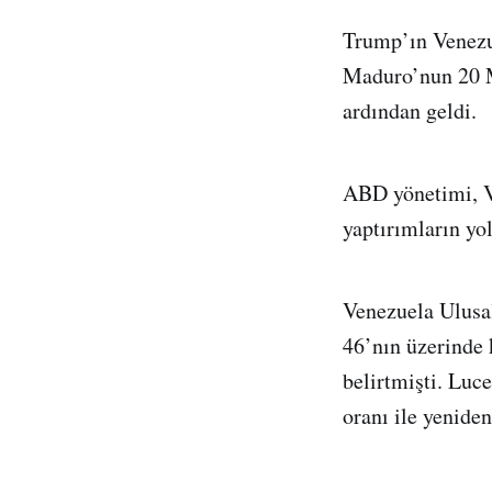
Trump’ın Venezu
Maduro’nun 20 Ma
ardından geldi.
ABD yönetimi, Ve
yaptırımların yo
Venezuela Ulusa
46’nın üzerinde 
belirtmişti. Luc
oranı ile yenide