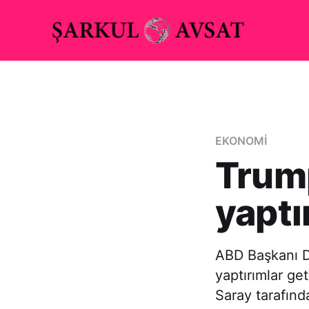
EKONOMİ
Trum
yaptı
ABD Başkanı 
yaptırımlar ge
Saray tarafın