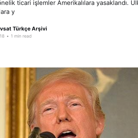
nelik ticari işlemler Amerikalılara yasaklandı. Ü
lara y
vsat Türkçe Arşivi
18
•
1 min read