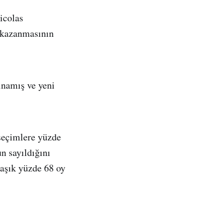
icolas
a kazanmasının
ınamış ve yeni
seçimlere yüzde
n sayıldığını
laşık yüzde 68 oy