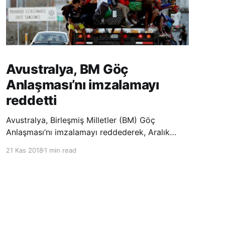
Avustralya, BM Göç
Anlaşması’nı imzalamayı
reddetti
Avustralya, Birleşmiş Milletler (BM) Göç
Anlaşması’nı imzalamayı reddederek, Aralık
ayında Fas’ta düzenlenecek olan uluslararası
21 Kas 2018
1 min read
konferansta BM üyesi ülkeler tarafından
imzalanması beklenen Küresel Göç
Sözleşmesi’ne katılmayacağını açıklayan
ülkelerin yer aldığı uzun listeye dahil oldu.