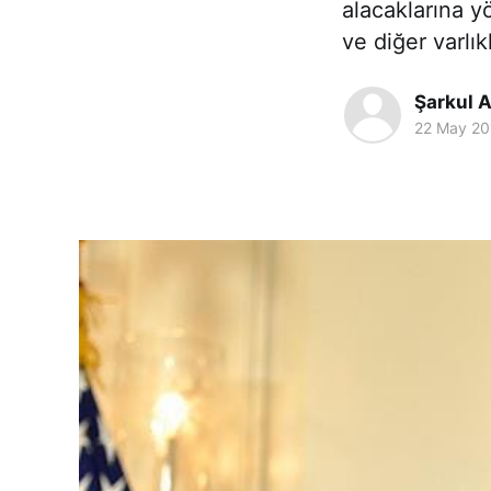
alacaklarına yö
ve diğer varlık
Şarkul A
22 May 20