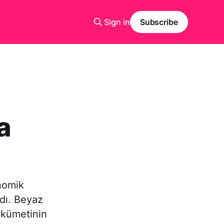
Sign in
Subscribe
a
nomik
adı. Beyaz
ükümetinin