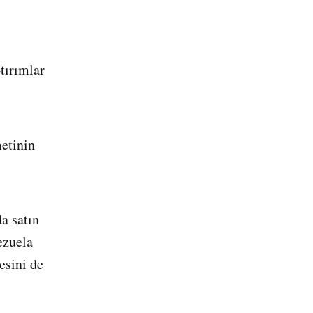
tırımlar
etinin
da satın
ezuela
esini de