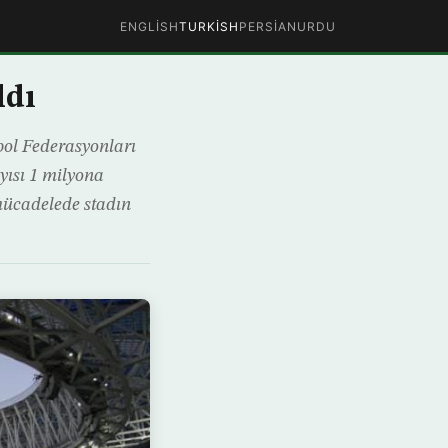
ENGLISH
TURKISH
PERSIAN
URDU
ldı
bol Federasyonları
yısı 1 milyona
mücadelede stadın