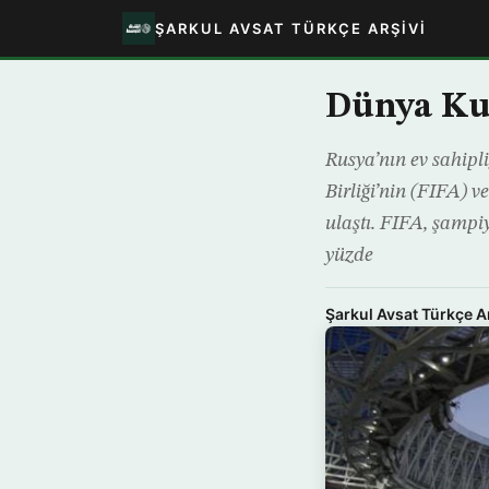
ŞARKUL AVSAT TÜRKÇE ARŞIVI
Dünya Kup
Rusya’nın ev sahipl
Birliği’nin (FIFA) v
ulaştı. FIFA, şamp
yüzde
Şarkul Avsat Türkçe A