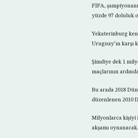
FIFA, şampiyonanı
yüzde 97 doluluk or
Yekaterinburg kent
Uruguay’ın karşı k
Şimdiye dek 1 mily
maçlarının ardında
Bu arada 2018 Dünya
düzenlenen 2010 D
Milyonlarca kişiyi
akşamı oynanacak