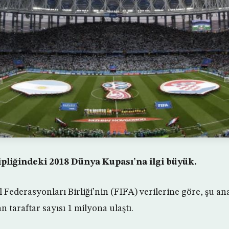
ipliğindeki 2018 Dünya Kupası’na ilgi büyük.
 Federasyonları Birliği’nin (FIFA) verilerine göre, şu an
 taraftar sayısı 1 milyona ulaştı.