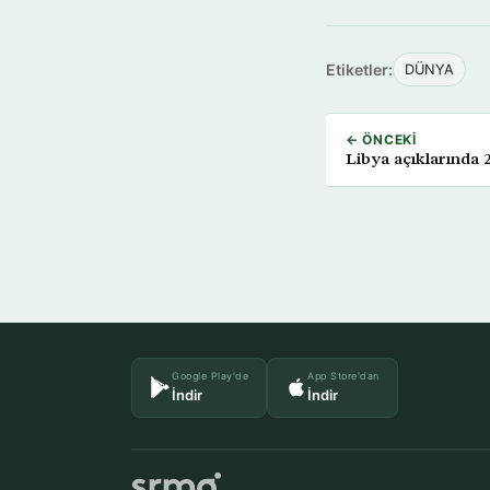
Etiketler:
DÜNYA
← ÖNCEKI
Libya açıklarında 
Google Play'de
App Store'dan
İndir
İndir