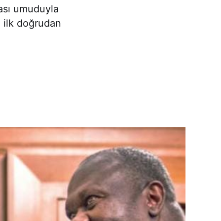
ması umuduyla
a ilk doğrudan