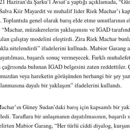
21 Haziran’da Şarku’l Avsat’a yaptığı açıklamada, “Gü
lva Kiir Mayardit ve muhalif lider Riek Machar’ı kap
. Toplantıda genel olarak barış elde etme umutlarının el
, “Machar, müzakerelerin yaklaşımını ve IGAD tarafın
nulan çalıştay modelini eleştirdi. Zira Riek Machar bunl
la nitelendirdi” ifadelerini kullnadı. Mabior Garang ay
ayatılması, başarılı sonuç vermeyecek. Farklı muhalefet
çağrısında bulunan IGAD belgesini zaten reddettiler. 
muzdan veya hareketin görüşünden herhangi bir şey yan
anmasına dayalı bir yaklaşım” ifadelerini kullandı.
achar’ın Güney Sudan’daki barış için kapsamlı bir yak
edi. Taraflara bir anlaşmanın dayatılmasının, başarılı 
lirten Mabior Garang, “Her türlü ciddi diyalog, kurşun