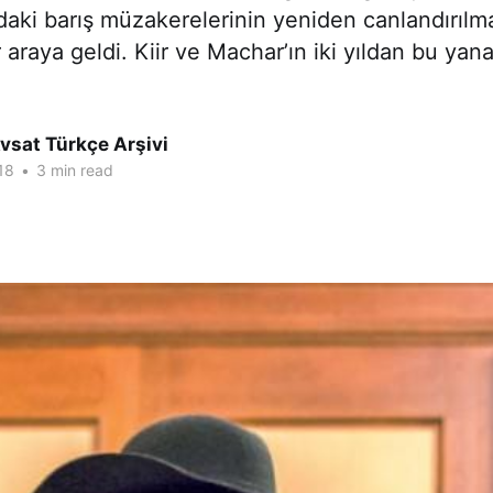
aki barış müzakerelerinin yeniden canlandırıl
r araya geldi. Kiir ve Machar’ın iki yıldan bu yan
vsat Türkçe Arşivi
18
•
3 min read