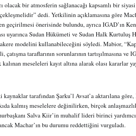
ı olacak bir atmosferin sağlanacağı kapsamlı bir siyas
çekleşmelidir” dedi. Yetkilinin açıklamasına göre Mac
en geçirilmesi önerisinde bulundu, ayrıca IGAD’ın Ke
sı uyarınca Sudan Hükümeti ve Sudan Halk Kurtuluş Ha
akere modelini kullanabileceğini söyledi. Mabior, “Ka
, çatışma taraflarının sorunlarının tartışılmasına ve I
 kalınan meseleleri kayıt altına alarak olası kararlar y
 kaynaklar tarafından Şarku’l Avsat’a aktarılana göre,
skıda kalmış meselelere değinilirken, birçok anlaşmazlı
rbaşkanı Salva Kiir’in muhalif lideri birinci yardımcı
 ancak Machar’ın bu durumu reddettiğini vurguladı.