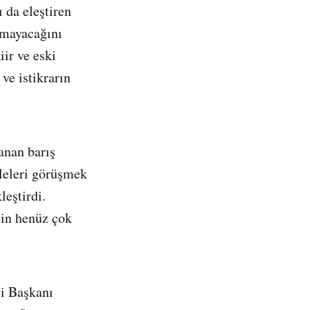
da eleştiren
amayacağını
ir ve eski
ve istikrarın
anan barış
leleri görüşmek
leştirdi.
çin henüz çok
si Başkanı