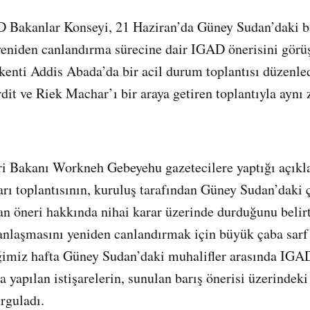
 Bakanlar Konseyi, 21 Haziran’da Güney Sudan’daki b
yeniden canlandırma sürecine dair IGAD önerisini görü
kenti Addis Abada’da bir acil durum toplantısı düzenled
dit ve Riek Machar’ı bir araya getiren toplantıyla ayn
eri Bakanı Workneh Gebeyehu gazetecilere yaptığı açı
arı toplantısının, kuruluş tarafından Güney Sudan’daki 
lan öneri hakkında nihai karar üzerinde durduğunu belirt
anlaşmasını yeniden canlandırmak için büyük çaba sarf e
ğimiz hafta Güney Sudan’daki muhalifler arasında IGA
 yapılan istişarelerin, sunulan barış önerisi üzerindek
rguladı.