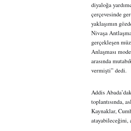
diyaloğa yardımc
çerçevesinde ger
yaklaşımın gözd
Nivaşa Antlaşma
gerçekleşen müz
Anlaşması modeli
arasında mutabık
vermişti” dedi.
Addis Abada’daki
toplantısında, a
Kaynaklar, Cumhu
atayabileceğini,