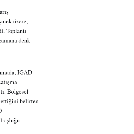
arış
şmek üzere,
i. Toplantı
ı zamana denk
klamada, IGAD
çatışma
ti. Bölgesel
ttiğini belirten
D
i boşluğu