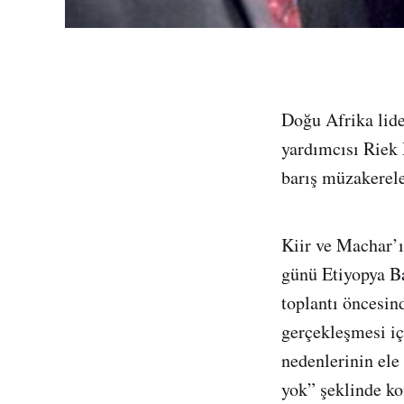
Doğu Afrika lide
yardımcısı Riek
barış müzakerele
Kiir ve Machar’ı
günü Etiyopya B
toplantı öncesin
gerçekleşmesi iç
nedenlerinin ele
yok” şeklinde k