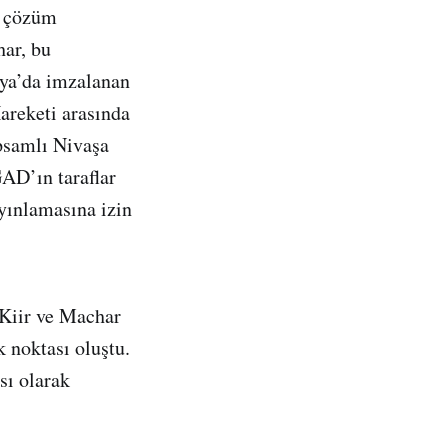
i çözüm
har, bu
nya’da imzalanan
reketi arasında
psamlı Nivaşa
GAD’ın taraflar
ayınlamasına izin
 Kiir ve Machar
k noktası oluştu.
sı olarak