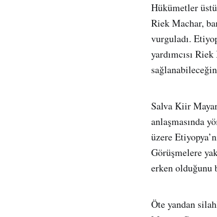
Hükümetler üstü
Riek Machar, bar
vurguladı. Etiy
yardımcısı Riek 
sağlanabileceğine
Salva Kiir Mayar
anlaşmasında yön
üzere Etiyopya’n
Görüşmelere yak
erken olduğunu be
Öte yandan silah