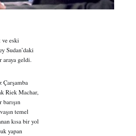
 ve eski
ey Sudan’daki
 araya geldi.
iz Çarşamba
ak Riek Machar,
r barışın
avaşın temel
nan kısa bir yol
luk yapan