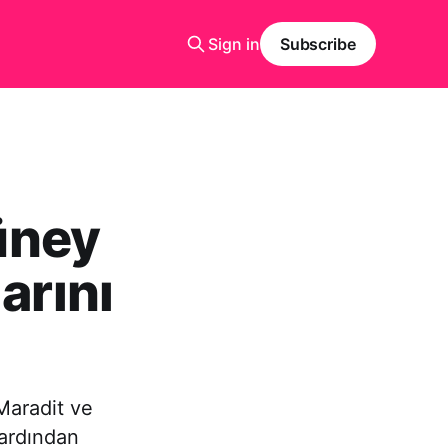
Sign in
Subscribe
Güney
arını
Maradit ve
ardından