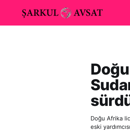
Doğu 
Sudan
sürd
Doğu Afrika li
eski yardımcı