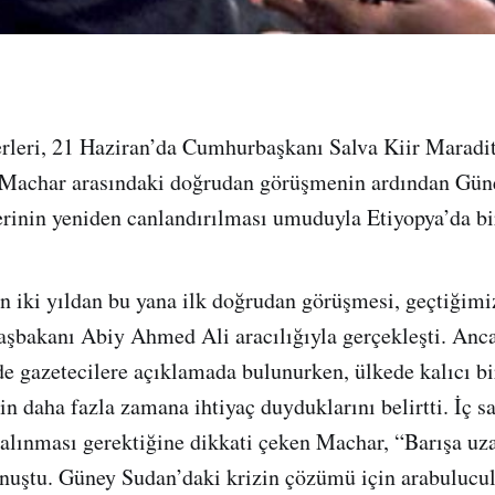
rleri, 21 Haziran’da Cumhurbaşkanı Salva Kiir Maradit
 Machar arasındaki doğrudan görüşmenin ardından Gün
rinin yeniden canlandırılması umuduyla Etiyopya’da bir
n iki yıldan bu yana ilk doğrudan görüşmesi, geçtiğim
aşbakanı Abiy Ahmed Ali aracılığıyla gerçekleşti. Anc
de gazetecilere açıklamada bulunurken, ülkede kalıcı bi
in daha fazla zamana ihtiyaç duyduklarını belirtti. İç s
 alınması gerektiğine dikkati çeken Machar, “Barışa uza
onuştu. Güney Sudan’daki krizin çözümü için arabulucu