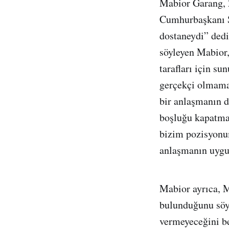
Mabior Garang, 
Cumhurbaşkanı Sa
dostaneydi” dedi
söyleyen Mabior
tarafları için su
gerçekçi olmamak
bir anlaşmanın d
boşluğu kapatma 
bizim pozisyonu
anlaşmanın uygul
Mabior ayrıca, M
bulunduğunu söyl
vermeyeceğini be