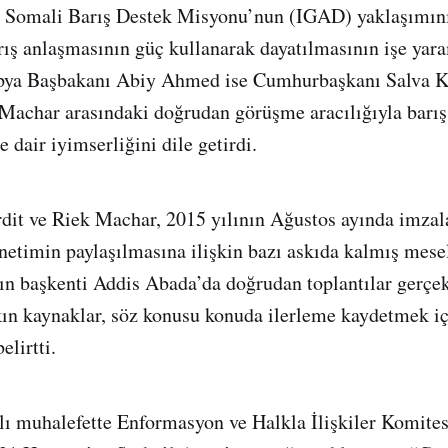
 Somali Barış Destek Misyonu’nun (IGAD) yaklaşımını 
ış anlaşmasının güç kullanarak dayatılmasının işe yar
opya Başbakanı Abiy Ahmed ise Cumhurbaşkanı Salva Ki
Machar arasındaki doğrudan görüşme aracılığıyla barış 
 dair iyimserliğini dile getirdi.
dit ve Riek Machar, 2015 yılının Ağustos ayında imzal
etimin paylaşılmasına ilişkin bazı askıda kalmış mese
ın başkenti Addis Abada’da doğrudan toplantılar gerçek
ın kaynaklar, söz konusu konuda ilerleme kaydetmek i
lirtti.
lı muhalefette Enformasyon ve Halkla İlişkiler Komite