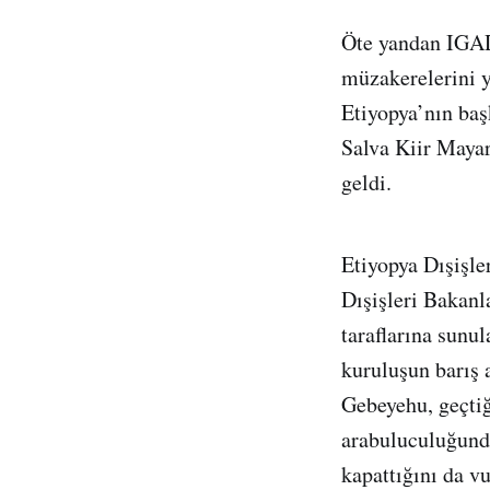
Öte yandan IGAD
müzakerelerini 
Etiyopya’nın baş
Salva Kiir Mayar
geldi.
Etiyopya Dışişl
Dışişleri Bakanl
taraflarına sunu
kuruluşun barış 
Gebeyehu, geçti
arabuluculuğunda
kapattığını da vu