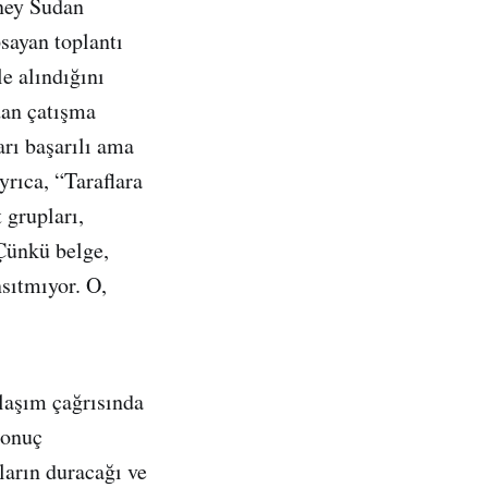
ney Sudan
sayan toplantı
e alındığını
dan çatışma
arı başarılı ama
rıca, “Taraflara
 grupları,
Çünkü belge,
sıtmıyor. O,
laşım çağrısında
sonuç
ların duracağı ve