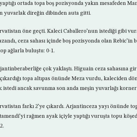
 yaptığı ortada topa boş pozisyonda yakın mesafeden Ma
 yuvarlak direğin dibinden auta gitti.
vatistan öne geçti. Kaleci Caballero’nun istediği gibi vu
azandı, ceza sahası içinde boş pozisyonda olan Rebic’in 
top ağlarla buluştu: 0-1.
antinberaberliğe çok yaklaştı. Higuain ceza sahasına gir
e çıkardığı topa altıpas önünde Meza vurdu, kaleciden d
istedi ancak savunma son anda meşin yuvarlağı kornere
rvatistan farkı 2’ye çıkardı. Arjantinceza yayı önünde t
amendi’yi rağmen ayak içiyle yaptığı vuruşta topu köşe
2.