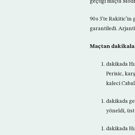
geçtiği maçta Modri
90+3’te Rakitic’in 
garantiledi. Arjan
Maçtan dakikala
dakikada Hır
Perisic, ka
kaleci Cabal
dakikada ge
yöneldi, üst
dakikada Hır