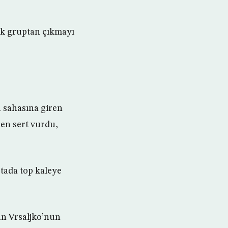
rak gruptan çıkmayı
za sahasına giren
en sert vurdu,
rtada top kaleye
an Vrsaljko’nun