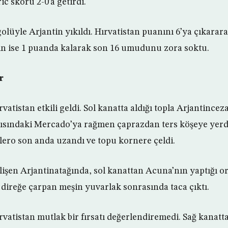
c skoru 2-0’a getirdi.
golüyle Arjantin yıkıldı. Hırvatistan puanını 6’ya çıkara
tin ise 1 puanda kalarak son 16 umudunu zora soktu.
r
vatistan etkili geldi. Sol kanatta aldığı topla Arjantince
rşısındaki Mercado’ya rağmen çaprazdan ters köşeye yerd
lero son anda uzandı ve topu kornere çeldi.
lişen Arjantinatağında, sol kanattan Acuna’nın yaptığı o
 direğe çarpan meşin yuvarlak sonrasında taca çıktı.
vatistan mutlak bir fırsatı değerlendiremedi. Sağ kanatt