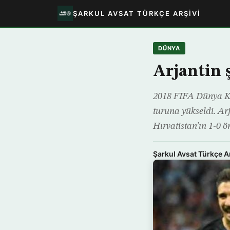
ŞARKUL AVSAT TÜRKÇE ARŞIVI
DÜNYA
Arjantin 
2018 FIFA Dünya Kup
turuna yükseldi. Ar
Hırvatistan’ın 1-0 ö
Şarkul Avsat Türkçe A