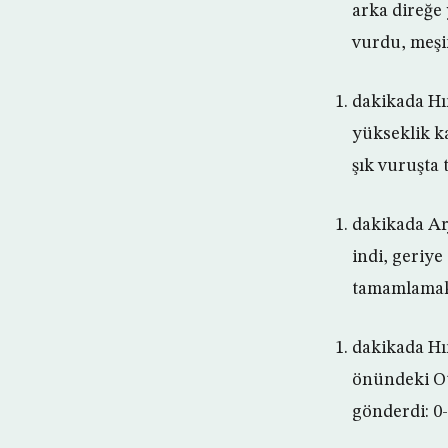
arka direğe
vurdu, meşin
dakikada Hır
yükseklik k
şık vuruşta 
dakikada Arj
indi, geriy
tamamlamak 
dakikada Hı
önündeki Ot
gönderdi: 0-