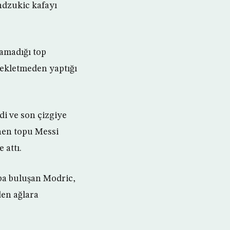
ndzukic kafayı
ramadığı top
bekletmeden yaptığı
di ve son çizgiye
önen topu Messi
 attı.
opa buluşan Modric,
den ağlara