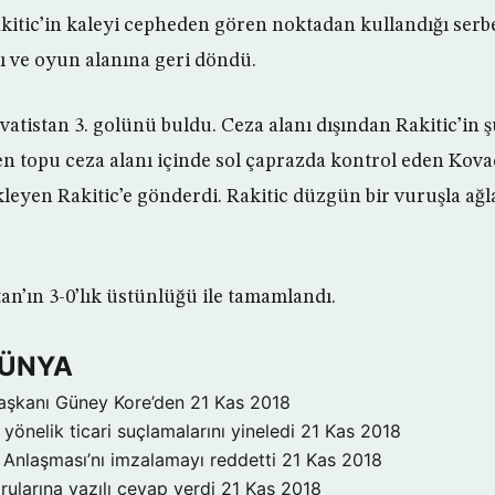
kitic’in kaleyi cepheden gören noktadan kullandığı serbe
ı ve oyun alanına geri döndü.
atistan 3. golünü buldu. Ceza alanı dışından Rakitic’in 
n topu ceza alanı içinde sol çaprazda kontrol eden Kovaci
leyen Rakitic’e gönderdi. Rakitic düzgün bir vuruşla ağla
an’ın 3-0’lık üstünlüğü ile tamamlandı.
DÜNYA
aşkanı Güney Kore’den
21 Kas 2018
yönelik ticari suçlamalarını yineledi
21 Kas 2018
Anlaşması’nı imzalamayı reddetti
21 Kas 2018
rularına yazılı cevap verdi
21 Kas 2018