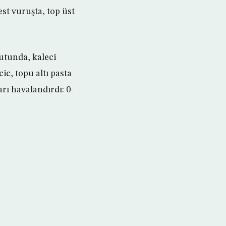
st vuruşta, top üst
şutunda, kaleci
c, topu altı pasta
rı havalandırdı: 0-