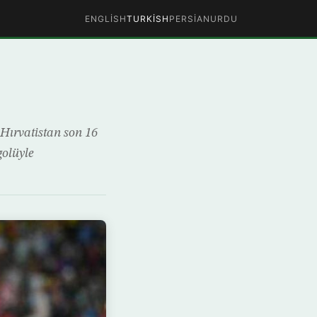
ENGLISH
TURKISH
PERSIAN
URDU
Hırvatistan son 16
golüyle