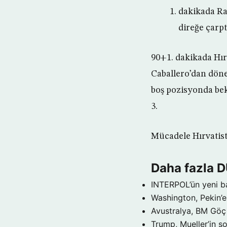
dakikada Ra
direğe çarpt
90+1. dakikada Hırv
Caballero’dan döne
boş pozisyonda bek
3.
Mücadele Hırvatist
Daha fazla 
INTERPOL’ün yeni b
Washington, Pekin’e 
Avustralya, BM Göç 
Trump, Mueller’in so