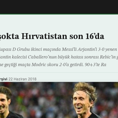
şokta Hırvatistan son 16’da
ası D Grubu ikinci maçında Messi’li Arjantin’i 3-0 yenen 
jantin kalecisi Caballero’nun büyük hatası sonrası Rebic’in 
ne geçtiği maçta Modric skoru 2-0’a getirdi. 90+3’te Ra
rşivi
·
22 Haziran 2018