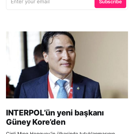
Enter your email
Subscribe
INTERPOL’ün yeni başkanı
Güney Kore’den
Çinli Mıng Hongvey’in ülkesinde tutuklanmasının