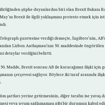
lirliğinden şüphe duyanlardan biri olan Brexit Bakanı 
y’ın Brexit ile ilgili yaklaşımını protesto etmek için is
ndı.
Telegraph gazetesine verdiği demeçte, İngiltere’nin, AB
llanılan Lizbon Antlaşması’nın 50. maddesinde öngörül
eni detaylar verdiğini belirtti.
0. Madde, Brexit sonrası AB ile kuracağımız ilişki için 
şmanın çerçevesi sağlıyor. Böylece iki taraf arasında ilişk
.
tüm şartları yerine getirmesinin, diğer tarafın ise yavaş
esi veya uyum sağlamaması gibi bir durumun kabul edil