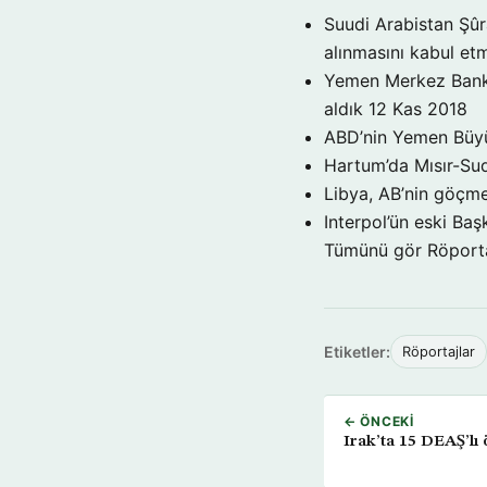
Suudi Arabistan Şûr
alınmasını kabul et
Yemen Merkez Bankas
aldık
12 Kas 2018
ABD’nin Yemen Büyük
Hartum’da Mısır-Su
Libya, AB’nin göçme
Interpol’ün eski Ba
Tümünü gör Röporta
Etiketler:
Röportajlar
← ÖNCEKI
Irak’ta 15 DEAŞ’lı