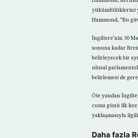
Hammond, herhangi
yükümlülüklerini 
Hammond, “Bu güven
İngiltere’nin 30 Ma
sonuna kadar Brexit
belirleyecek bir a
ulusal parlamentol
belirlemesi de gere
Öte yandan İngilte
cuma günü ilk kez 
yaklaşmasıyla ilgil
Daha fazla R