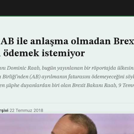
, AB ile anlaşma olmadan Brex
ı ödemek istemiyor
kanı Dominic Raab, bugün yayınlanan bir röportajda ülkesi
irliği’nden (AB) ayrılmanın faturasını ödemeyeceğini söyl
nden şüphe duyanlardan biri olan Brexit Bakanı Raab, 9 T
rşivi
·
22 Temmuz 2018