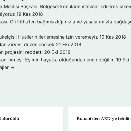
a Meclisi Başkanı: Bölgesel konuların istismar edilerek ülke
miyoruz
19 Kas 2018
ı: Griffiths’ten bağımsızlığımızla ve yasalarımızla bağda
elçisi: Husilerin ilerlemesine izin veremeyiz
10 Kas 2018
dan Zirvesi düzenlenecek
21 Eki 2018
n projesini reddetti
20 Eki 2018
şkanı’nın eşi: Eşimin hayatta olduğundan emin değilim
19 Eki
jlar →
 öldürüldü
Ruhani’den ABD’ye tehdit: