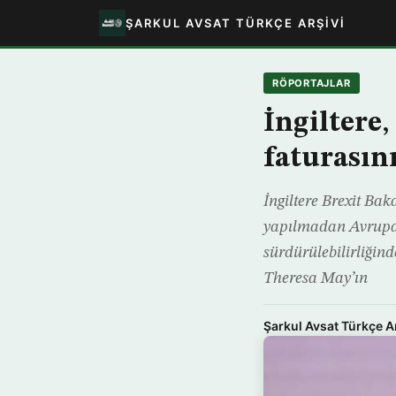
ŞARKUL AVSAT TÜRKÇE ARŞIVI
RÖPORTAJLAR
İngiltere
faturasın
İngiltere Brexit Ba
yapılmadan Avrupa B
sürdürülebilirliği
Theresa May’ın
Şarkul Avsat Türkçe A