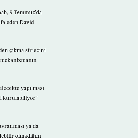
Raab, 9 Temmuz’da
tifa eden David
’den çıkma sürecini
en mekanizmanın
gelecekte yapılması
i kurulabiliyor”
 davranması ya da
ebilir olmadığını