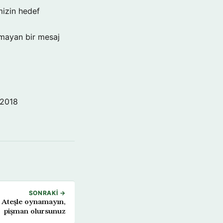
mizin hedef
şmayan bir mesaj
 2018
SONRAKI →
 Ateşle oynamayın,
pişman olursunuz