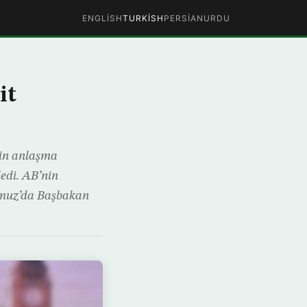
ENGLISH
TURKISH
PERSIAN
URDU
it
nin anlaşma
edi. AB’nin
emmuz’da Başbakan