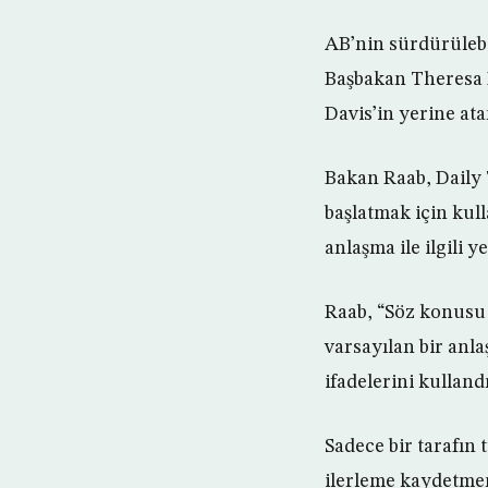
AB’nin sürdürülebi
Başbakan Theresa Ma
Davis’in yerine ata
Bakan Raab, Daily 
başlatmak için ku
anlaşma ile ilgili y
Raab, “Söz konusu 5
varsayılan bir anla
ifadelerini kullandı
Sadece bir tarafın 
ilerleme kaydetmem