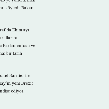
AB’ye yönelik mali
nu söyledi. Bakan
araf da Ekim ayı
urallarını
pa Parlamentosu ve
ai bir tarih
chel Barnier ile
ay’ın yeni Brexit
ndişe ediyor.