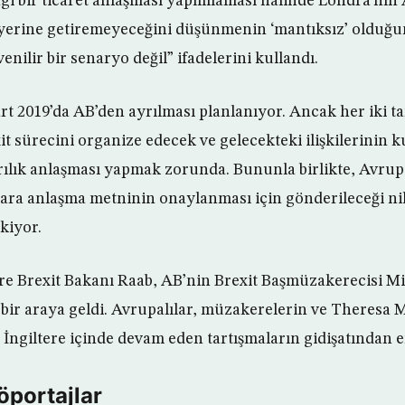
 bir ticaret anlaşması yapılmaması halinde Londra’nın 
yerine getiremeyeceğini düşünmenin ‘mantıksız’ olduğu
ilir bir senaryo değil” ifadelerini kullandı.
rt 2019’da AB’den ayrılması planlanıyor. Ancak her iki t
 sürecini organize edecek ve gelecekteki ilişkilerinin k
yrılık anlaşması yapmak zorunda. Bununla birlikte, Avru
ara anlaşma metninin onaylanması için gönderileceği nih
kiyor.
re Brexit Bakanı Raab, AB’nin Brexit Başmüzakerecisi Mi
bir araya geldi. Avrupalılar, müzakerelerin ve Theresa M
i İngiltere içinde devam eden tartışmaların gidişatından e
öportajlar