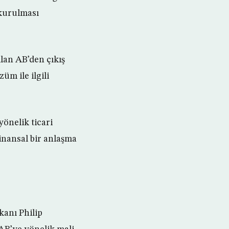
i kurulması
lan AB’den çıkış
üm ile ilgili
yönelik ticari
finansal bir anlaşma
kanı Philip