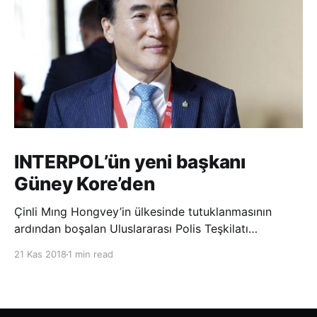
INTERPOL’ün yeni başkanı
Güney Kore’den
Çinli Mıng Hongvey’in ülkesinde tutuklanmasının
ardından boşalan Uluslararası Polis Teşkilatı
(INTERPOL) Başkanlığına Güney Koreli Kim Jong Yang
21 Kas 2018
1 min read
seçildi. INTERPOL Genel Kurulu’nun Dubai’deki
toplantısında yapılan seçimde, oyların 3’te 2’sini
kazanan Kim, teşkilatın yeni