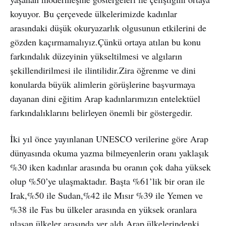
koyuyor. Bu çerçevede ülkelerimizde kadınlar
arasındaki düşük okuryazarlık olgusunun etkilerini de
gözden kaçırmamalıyız.Çünkü ortaya atılan bu konu
farkındalık düzeyinin yükseltilmesi ve algıların
şekillendirilmesi ile ilintilidir.Zira öğrenme ve dini
konularda büyük alimlerin görüşlerine başvurmaya
dayanan dini eğitim Arap kadınlarımızın entelektüel
farkındalıklarını belirleyen önemli bir göstergedir.
İki yıl önce yayınlanan UNESCO verilerine göre Arap
dünyasında okuma yazma bilmeyenlerin oranı yaklaşık
%30 iken kadınlar arasında bu oranın çok daha yüksek
olup %50’ye ulaşmaktadır. Başta %61’lik bir oran ile
Irak,%50 ile Sudan,%42 ile Mısır %39 ile Yemen ve
%38 ile Fas bu ülkeler arasında en yüksek oranlara
ulaşan ülkeler arasında yer aldı.Arap ülkelerindenki