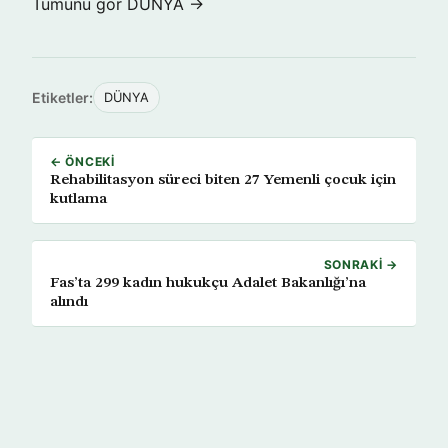
Tümünü gör DÜNYA →
Etiketler:
DÜNYA
← ÖNCEKI
Rehabilitasyon süreci biten 27 Yemenli çocuk için
kutlama
SONRAKI →
Fas’ta 299 kadın hukukçu Adalet Bakanlığı’na
alındı