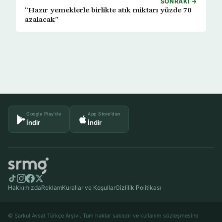
SONRAKI →
“Hazır yemeklerle birlikte atık miktarı yüzde 70
azalacak”
Google Play'de
App Store'dan
İndir
İndir
Hakkımızda
Reklam
Kurallar ve Koşullar
Gizlilik Politikası
© Şarkul Avsat Türkçe Arşivi. Tüm haklar saklıdır ve kullanım sözleşmesine